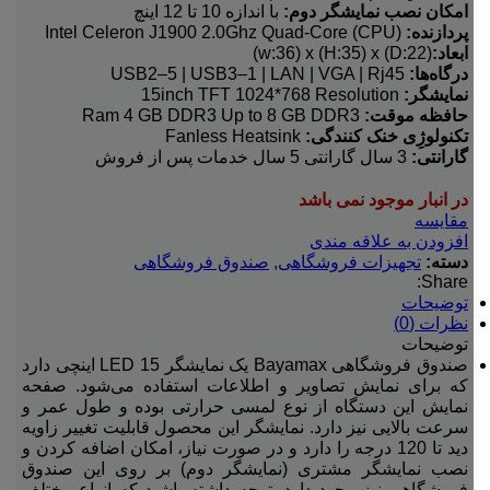
امکان نصب نمایشگر دوم:
با اندازه 10 تا 12 اینچ
پردازنده:
(CPU) Intel Celeron J1900 2.0Ghz Quad-Core
ابعاد:
w:36) x (H:35) x (D:22))
درگاه‌ها:
USB2–5 | USB3–1 | LAN | VGA | Rj45
نمایشگر:
15inch TFT 1024*768 Resolution
حافظه موقت:
Ram 4 GB DDR3 Up to 8 GB DDR3
تکنولوژِی خنک کنندگی:
Fanless Heatsink
گارانتی:
3 سال گارانتی 5 سال خدمات پس از فروش
در انبار موجود نمی باشد
مقایسه
افزودن به علاقه مندی
دسته:
تجهیزات فروشگاهی
,
صندوق فروشگاهی
Share:
توضیحات
نظرات (0)
توضیحات
صندوق فروشگاهی Bayamax یک نمایشگر LED 15 اینچی دارد
که برای نمایش تصاویر و اطلاعات استفاده می‌شود. صفحه
نمایش این دستگاه از نوع لمسی حرارتی بوده و طول عمر و
سرعت بالایی نیز دارد. نمایشگر این محصول قابلیت تغییر زاویه
دید تا 120 درجه را دارد و در صورت نیاز، امکان اضافه کردن و
نصب نمایشگر مشتری (نمایشگر دوم) بر روی این صندوق
فروشگاهی نیز وجود دارد. توجه داشته باشید که انواع مختلف