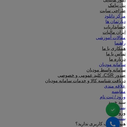
پنل پیامک
طراحی سایت
مرکز دانلود
دپارتمان ها
حسابداریاب
ایران مالیات
مقالات آموزشی
راهنما
همکاری با ما
تماس با ما
درباره ما
سامانه مودیان
سامانه واسط مودیان
صدور CSR، کلید عمومی و خصوصی
دریافت شناسه کالا و خدمات سامانه مودیان
علاقه مندی
مقایسه
ورود / ثبت نام
سبد خرید
بستن
ورود
بستن
هنوز حساب کاربری ندارید؟