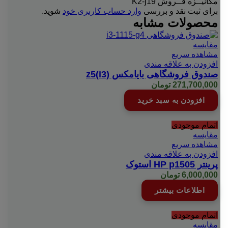
مکانیــزه فــروش K2-j19”
برای ثبت نقد و بررسی
وارد حساب کاربری خود
شوید.
محصولات مشابه
مقایسه
مشاهده سریع
افزودن به علاقه مندی
صندوق فروشگاهی بایامکس z5(i3)
271,700,000
تومان
افزودن به سبد خرید
اتمام موجودی
مقایسه
مشاهده سریع
افزودن به علاقه مندی
پرینتر HP p1505 استوک
6,000,000
تومان
اطلاعات بیشتر
اتمام موجودی
مقایسه