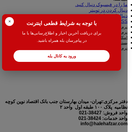
ما را در فیسبوک دنبال کنید.
دنبال کردن در توییتر
دنبال کردن لینکدین
×
RSS نوشته های ما
با توجه به شرایط قطعی اینترنت
نرم افزار حسابداری هلو
نرم افزار حسابداری اسپاد
برای دریافت آخرین اخبار و اطلاع‌رسانی‌ها با ما
امکانات افزودنی (کیت های عمومی)
در پیام‌رسان بله همراه باشید.
بسته دورکاری بدکا + (همگام سازی)
نرم افزار امنیتی
ورود به کانال بله
دفتر مرکزی:تهران- میدان بهارستان جنب بانک اقتصاد نوین کوچه
نظامیه پلاک ۱۰۰ طبقه اول واحد ۲
واحد فروش: 38427-021
واحد خدمات: 38424-021
info@halehafzar.com