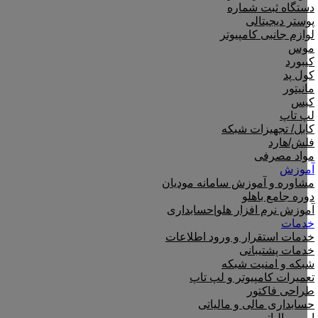
دستگاه ثبت شماره
پوستر دیجیتالی
لوازم جانبی کامپیوتر
موس
کیبورد
کول پد
مانیتور
کیس
لپ تاپ
کابل/ تجهیزات شبکه
فلش/هارد
مواد مصرفی
آموزش
مشاوره و آموزش سامانه مودیان
دوره جامع باهلو
آموزش نرم افزار هلو|حسابداری
خدمات
خدمات استقرار و ورود اطلاعات
خدمات پشتیبانی
شبکه و امنیت شبکه
تعمیرات کامپیوتر و لپ تاپ
طراحی فاکتور
حسابداری مالی و مالیاتی
امور مالیاتی