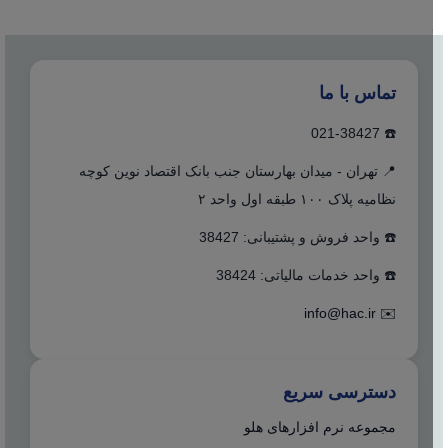
تماس با ما
☎️ 021-38427
📍 تهران - میدان بهارستان جنب بانک اقتصاد نوین کوچه
نظامیه پلاک ۱۰۰ طبقه اول واحد ۲
☎️ واحد فروش و پشتیبانی: 38427
☎️ واحد خدمات مالیاتی: 38424
info@hac.ir
✉️
دسترسی سریع
مجموعه نرم افزارهای هلو