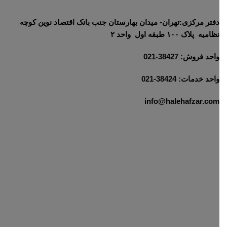
دفتر مرکزی:تهران- میدان بهارستان جنب بانک اقتصاد نوین کوچه
نظامیه پلاک ۱۰۰ طبقه اول واحد ۲
واحد فروش: 38427-021
واحد خدمات: 38424-021
info@halehafzar.com