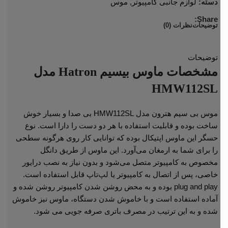
دسته:
لوازم جانبی کامپیوتر
,
موس
Share:
توضیحات
نظرات (0)
توضیحات
مشخصات ماوس بیسیم Hatron مدل
HMW112SL
موس بی سیم هترون مدل HMW112SL بی صدا و بسیار خوش‌
ساخت بوده و قابلیت استفاده با هر دو دست را دارا است. نوع
حسگر این ماوس اپتیکال بوده که توانایی کار روی هرگونه سطحی
را برای شما به ارمغان می‌آورد. این ماوس از طریق دانگل
مخصوص به کامپیوتر متصل می‌‌شود و بدون نیاز به نصب درایور
خاصی، پس از اتصال به کامپیوتر یا لپ‌تاپ قابل استفاده است.
plug and play بوده و به محض روشن شدن کامپیوتر روشن شده و
آماده استفاده است و با خاموش شدن دستگاه، ماوس نیز خاموش
شده و به این ترتیب در مصرف باتری صرفه جویی می ‌شود.