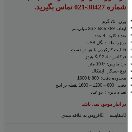
شماره 38427-021 تماس بگیرید.
وزن: 70 گرم
ابعاد: 89× 58.5 × 36 میلی‌متر
تعداد کلید: 4 عدد
نوع رابط: دانگل USB
قابلیت کارکردن با هر دو دست
فرکانس: 2.4 گیگاهرتز
برد ماوس: تا 10 متر
نوع حسگر: اپتیکال
محدوده دقت: 800 تا 1600
دقت: 800 – 1200 – 1600 نقطه بر اینچ
تعداد باتری: دو عدد
در انبار موجود نمی باشد
مقایسه
افزودن به علاقه مندی