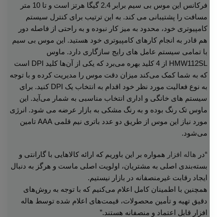
فرکانس این موس بی سیم برابر 2.4 گیگا هرتز است و تا 10 متر
مسافت را پشتیبانی می‌ کند. به این ترتیب برای کنترل سیستم
کامپیوتری خود، محدود به میز کار نبوده و به راحتی از فاصله دور
هم قادر به انجام کارهای کامپیوتری خود هستید. این موس بی سیم
با تمامی سیستم‌ عامل‌ های رایج سازگاری دارد. ماوس
HMW112SL از 4 کلید بهره می‌‌برد که یکی از آن‌ها کلید DPI است
که به شما کمک می‌کند میزان دقت موس را مدیریت کرده و با توجه
به نوع فعالیت مورد نظر خود اقدام به انتخاب یک DPI کنید. برای
سیستم‌ های خانگی و اداری انتخاب مناسبی به‌ شمار می‌‌آید. این
ماوس تک رنگ بوده و به رنگ مشکی به بازار عرضه می شود. انرژی
مورد نیاز این موس از طریق دو عدد باتری نیم قلمی AAA تامین
می‌شود.
“در
هاله افزار
همواره بر این باوریم که ارائه کالاهایی با گارانتی و
بسته‌بندی اصلی به مشتریان، اولویت اصلی ماست و هرگز به دنبال
ایجاد رقابت غیرمنصفانه در بازار نیستیم.
همچنین با اطمینان کامل اعلام می‌کنیم که با توجه به روش‌های
دقیق تهیه و تأمین محصولات، قیمت‌های اعلام شده توسط هاله
افزار قابل اعتماد و منصفانه هستند.”