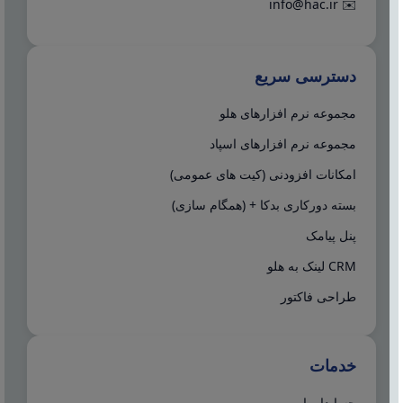
info@hac.ir
✉️
دسترسی سریع
مجموعه نرم افزارهای هلو
مجموعه نرم افزارهای اسپاد
امکانات افزودنی (کیت های عمومی)
بسته دورکاری بدکا + (همگام سازی)
پنل پیامک
CRM لینک به هلو
طراحی فاکتور
خدمات
حسابدار یاب