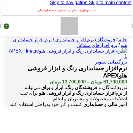
Skip to navigation
Skip to main content
به علت نوسان قیمت قبل از ثبت سفارش استعلام قیمت بگیرید
0
محصول
خانه
/
فروشگاه
/
نرم افزار حسابداری
/
نرم افزار حسابداری
هلو
/
نرم افزارهای مشاغل
بزرگنمایی تصویر
نرم‌افزار حسابداری رنگ و ابزار فروشی
هلوAPEX
Price
61,700,000
تومان
–
13,700,000
تومان
range:
توزيع‌كنندگان و
فروشندگان رنگ
،
ابزار
و
یراق
می‌توانند
13,700,000 تومان
از
نرم‌افزار حسابداری رنگ و ابزار فروشی هلو
برای ثبت
through
اطلاعات محصولات و مشتریان و انجام
61,700,000 تومان
امور
مالی
و
حسابداری
کسب و کار خود به‌راحتی استفاده کنند.