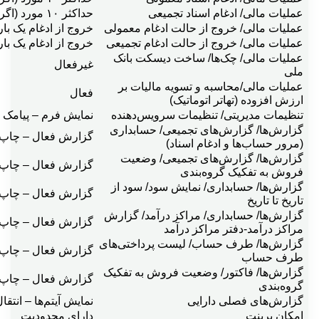
عمليات مالی/ ادغام اسناد تجميعی
حداکثر ۱۰ مورد (اگر از حالت ادغام خارج کنیم مجدد نمی‌توان ادغام کرد)
عمليات مالی/ خروج از حالت ادغام معمولی
خروج از ادغام یک بار
عمليات مالی/ خروج از حالت ادغام تجميعی
خروج از ادغام یک بار
عمليات مالی/ چک‌ها/ ساخت ديسكت بانک
غیرفعال
ملی
عمليات مالی/محاسبه و تسويه ماليات بر
فعال
ارزش افزوده (تهاتر اتوماتيک)
تنظيمات مديريتی/ تنظيمات سرويس‌دهنده
نمایش فرم – پيامک 
گزارش‌ها/ گزارش‌های تجميعی/ حسابداری
گزارش فعال – چاپ 
(مرور حساب‌ها و ادغام اسناد)
گزارش‌ها/ گزارش‌های تجميعی/ وضعيت
گزارش فعال – چاپ 
فروش به تفكيک گروه‌بندی
گزارش‌ها/ حسابداری/ نمايش سود/ سود از
گزارش فعال – چاپ 
تاريخ تا تاريخ
گزارش‌ها/ حسابداری/ مراكز درآمد/ گزارش
گزارش فعال – چاپ 
مراكز درآمد-دفتر مراكز درآمد
گزارش‌ها/ طرف حساب/ ليست پرداختی‌های
گزارش فعال – چاپ 
طرف حساب
گزارش‌ها/ فاكتور/ وضعيت فروش به تفكيک
گزارش فعال – چاپ 
گروه‌بندی
گزارش‌های فصلی دارايی
نمایش آیتم‌ها – انت
امکان پرينت
دارای محدوديت