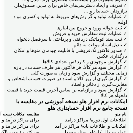
✓ تعریف و ایجاد دسترسی‌های خاص برای مدیر، صندوق‌دار،
ترازودار، حسابدار و …
✓ عملیات تولید و گزارش‌های مربوط به تولید و کسری مواد
اولیه
✓ ثبت حواله ورود و خروج بین انبارها
✓ عملیات ثبت سفارش خرید و فروش
✓ ثبت سند اتوماتیک دریافتی و پرداختی با سرفصل دلخواه
✓ تبدیل اسناد موقت به دائم
✓ صدور فاکتور تک‌فروشی با قابلیت چیدمان منوها و امکان
بارگذاری عکس
✓ گزارش موجودي و کاردکس تعدادی کالاها
✓ گزارش سود هر كالا، هر فاكتور، هر طرف حساب در بازه
زمانی مختلف و گزارش سود و زیان به‌صورت کلی
✓ گزارش‌گیری از ریز کالا و اسناد در صورت حساب اشخاص و
مغایرت‌گیری از دفاتر و اسناد
✓ گزارش سود و ترازنامه بر اساس آخرین قیمت خرید یا قیمت
دلخواه هر كالا
امکانات نرم افزار هلو نسخه آموزشی در مقایسه با
نسخه جامع نرم افزار حسابداری هلو
نام منو
مقایسه امکانات نسخه آمو
اطلاعات اول دوره/ مراكز درامد
برای مراکز درآمد و مراکز هزينه ۳ مورد و جمع
امكانات و اطلاعات پايه/ مراكز در آمد
برای مراکز درآمد و مراکز هزينه ۳ مورد و جمع
عمليات مالی/ ادغام اسناد معمولی
حداکثر ۱۰ مورد (اگر از حالت ادغام خارج کنیم مجدد نمی‌توان ادغام کرد)