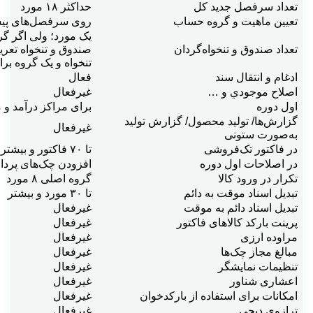
تعداد سرفصل جديد کل
حداکثر ۱۸ مورد
تعيين ماهيت و گروه حساب
روی سرفصل‌های پیش
یک مورد؛ ولی اگر گر
تعداد صندوق و تنخواه‌گردان
صندوق و تنخواه تعر
تنخواه و یک گروه بر
ادغام و انتقال سند
فعال
اصلاح موجودي و …
غیرفعال
اول دوره
برای مراکز درآمد و مراکز هزينه ۳ مورد و جمع
گزارش‌ها/ توليد محصول/ گزارش توليد
غیرفعال
به‌صورت ستونی
در فاکتور تک‌فروشی
تا ۷۰ فاکتور و بیشتر
در اصلاحات اول دوره
افزودن چک‌های پرداخ
تکرار در ورود کالا
گروه اصلی ۸ مورد
تبديل اسناد موقت به دائم
تا ۳۰ مورد و بیشتر
تبديل اسناد دائم به موقت
غیرفعال
پرينت بارکد کالاهای فاکتور
غیرفعال
مراوده ارزی
غیرفعال
مبالغ مجاز چک‌ها
غیرفعال
تنظيمات نمايشگر
غیرفعال
اعشاری شناور
غیرفعال
امکانات برای استفاده از بارکدخوان
غیرفعال
ترازوی ديجی
غیرفعال