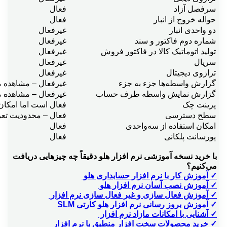
سرفصل آزاد
فعال
حواله خروج از انبار
فعال
دو واحدی انبار
غیرفعال
شماره دوم فاکتور و سند
غیرفعال
توليد اتوماتيک کالا در فاکتور فروش
غیرفعال
سريال
غیرفعال
ترازوی ديجيتال
غیرفعال
گزارش واسطه‌ها جزء به جزء
غیرفعال – مشاهده م
گزارش نمايش واسطه طرف حساب
غیرفعال – مشاهده م
پرينت چک
فعال است اما امکان
سطح دسترسی
فعال – محدودیت تعر
امکان استفاده از سه‌واحدی
فعال
پورسانت پلکانی
فعال
با خرید نسخه آموزشی نرم افزار هلو دقیقاً چه چیزهایی دریافت
می‌کنیم؟
✓ آموزش کار با نرم افزار حسابداری هلو
✓ آموزش نصب آسان نرم افزار هلو
✓ آموزش فعال سازی و غیر فعال سازی نرم افزار
✓ آموزش بروز رسانی نرم افزار هلو کارتی SLM
✓ آشنایی با امکانات مازاد نرم افزار
✓ خرید محصولات سخت افزار منطبق با نرم افزار