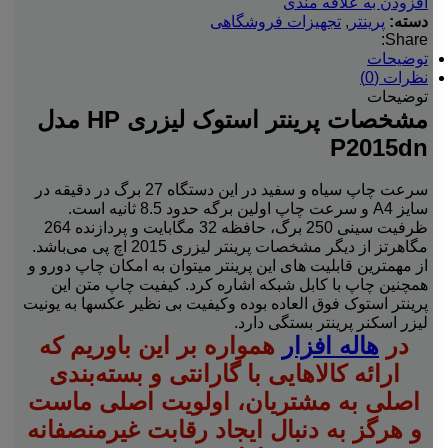
افزودن به علاقه مندی
دسته:
پرینتر
,
تجهیزات فروشگاهی
Share:
توضیحات
نظرات (0)
توضیحات
مشخصات پرینتر استوک لیزری HP مدل
P2015dn
سرعت چاپ سیاه و سفید در این دستگاه 27 برگ در دقیقه در
سایز A4 و سرعت چاپ اولین برگه حدود 8.5 ثانیه است.
ظرفیت سینی 250 برگ، حافظه 32 مگابایت و پردازنده 264
مگاهرتز از دیگر مشخصات پرینتر لیزری 2015 اچ پی می‌باشد.
از مهمترین قابلیت های این پرینتر میتوان به امکان چاپ دورو و
همچنین چاپ با کابل شبکه اشاره کرد. کیفیت چاپ متن این
پرینتر استوک فوق العاده بوده وکیفیت بی نظیر عکسها به یونیت
لیزر اسکنر پرینتر بستگی دارد.
در
هاله افزار
همواره بر این باوریم که
ارائه کالاهایی با گارانتی و بسته‌بندی
اصلی به مشتریان، اولویت اصلی ماست
و هرگز به دنبال ایجاد رقابت غیرمنصفانه