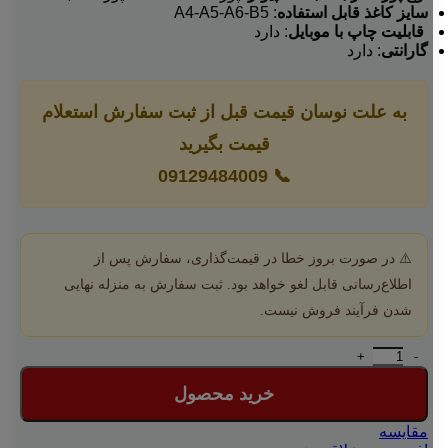
سایز کاغذ قابل استفاده
: A4-A5-A6-B5
قابلیت چاپ با موبایل
: دارد
گارانتی
: دارد
به علت نوسان قیمت قبل از ثبت سفارش استعلام
قیمت بگیرید
09129484009
📞
⚠️ در صورت بروز خطا در قیمت‌گذاری، سفارش پس از
اطلاع‌رسانی قابل لغو خواهد بود. ثبت سفارش به منزله نهایی
شدن فرآیند فروش نیست.
پرینتر استوک لیزری اچ پی مدل HP P2015dn عدد
خرید محصول
مقایسه