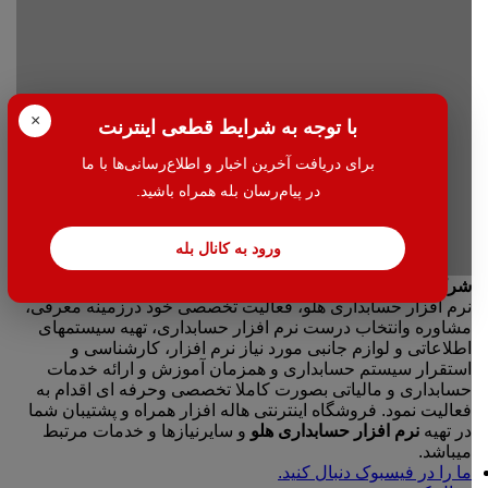
لپ تاپ
کابل/ تجهیزات شبکه
فلش/هارد
مواد مصرفی
آموزش
مشاوره و آموزش سامانه مودیان
×
با توجه به شرایط قطعی اینترنت
دوره جامع باهلو
آموزش نرم افزار هلو|حسابداری
برای دریافت آخرین اخبار و اطلاع‌رسانی‌ها با ما
خدمات
خدمات استقرار و ورود اطلاعات
در پیام‌رسان بله همراه باشید.
خدمات پشتیبانی
شبکه و امنیت شبکه
ورود به کانال بله
تعمیرات کامپیوتر و لپ تاپ
طراحی فاکتور
حسابداری مالی و مالیاتی
امور مالیاتی
پنل پیامک
طراحی سایت
مرکز دانلود
دپارتمان ها
حسابداریاب
ایران مالیات
مقالات آموزشی
راهنما