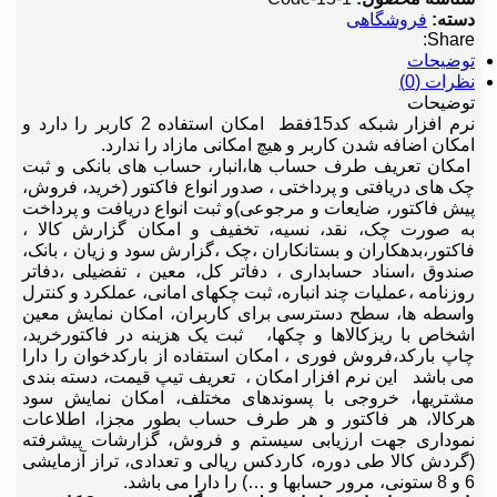
دسته:
فروشگاهی
Share:
توضیحات
چند ارزي جدید
نظرات (0)
توضیحات
نرم افزار شبکه کد15فقط امکان استفاده 2 کاربر را دارد و
امکان اضافه شدن کاربر و هیچ امکانی مازاد را ندارد.
حراجي و تخفيفات پلکانی
امکان تعریف طرف حساب ها،انبار، حساب های بانکی و ثبت
چک های دریافتی و پرداختی ، صدور انواع فاکتور (خرید، فروش،
پیش فاکتور، ضایعات و مرجوعی)و ثبت انواع دریافت و پرداخت
خدمات برحسب درصدي ازمبلغ كل فاكتور
به صورت چک، نقد، نسیه، تخفیف و امکان گزارش کالا ،
فاکتور،بدهکاران و بستانکاران ،چک ،گزارش سود و زیان ، بانک،
صندوق ،اسناد حسابداری ، دفاتر کل، معین ، تفضیلی ،دفاتر
روزنامه ،عملیات چند انباره، ثبت چکهای امانی، عملکرد و کنترل
سرشكن هزينه درقيمت خريد
واسطه ها، سطح دسترسی برای کاربران، امکان نمایش معین
اشخاص با ریزکالاها و چکها، ثبت یک هزینه در فاکتورخرید،
چاپ بارکد،فروش فوری ، امکان استفاده از بارکدخوان را دارا
سرفصل آزاد
می باشد این نرم افزار امکان ، تعریف تیپ قیمت، دسته بندی
مشتریها، خروجی با پسوندهای مختلف، امکان نمایش سود
هرکالا، هر فاکتور و هر طرف حساب بطور مجزا، اطلاعات
نموداری جهت ارزیابی سیستم و فروش، گزارشات پیشرفته
كيت درج كارمزد
(گردش کالا طی دوره، کاردکس ریالی و تعدادی، تراز آزمایشی
6 و 8 ستونی، مرور حسابها و …) را دارا می باشد.