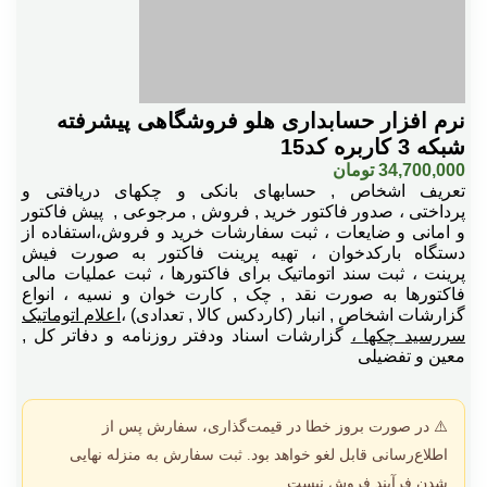
نرم افزار حسابداری هلو فروشگاهی پیشرفته
شبکه 3 کاربره کد15
34,700,000
تومان
تعریف اشخاص , حسابهای بانکی و چکهای دریافتی و
پرداختی
،
صدور فاکتور خرید , فروش , مرجوعی , پیش فاکتور
و امانی و ضایعات
،
ثبت سفارشات خرید و فروش،استفاده از
دستگاه بارکدخوان
،
تهیه پرینت فاکتور به صورت فیش
پرینت
،
ثبت سند اتوماتیک برای فاکتورها
،
ثبت عملیات مالی
فاکتورها به صورت نقد , چک , کارت خوان و نسیه
،
انواع
گزارشات اشخاص , انبار (کاردکس کالا , تعدادی)
،
اعلام اتوماتیک
سررسید چکها
،
گزارشات اسناد ودفتر روزنامه و دفاتر کل ,
معین و تفضیلی
⚠️ در صورت بروز خطا در قیمت‌گذاری، سفارش پس از
اطلاع‌رسانی قابل لغو خواهد بود. ثبت سفارش به منزله نهایی
شدن فرآیند فروش نیست.