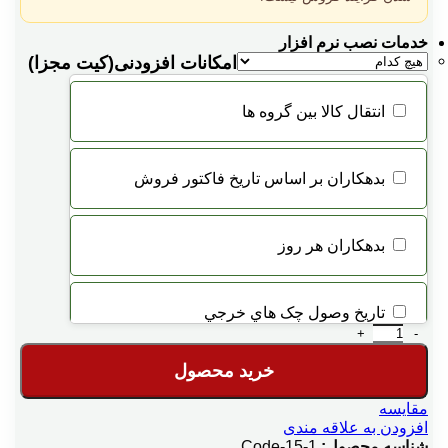
خدمات نصب نرم افزار
امکانات افزودنی(کیت مجزا)
انتقال کالا بين گروه ها
بدهكاران بر اساس تاريخ فاكتور فروش
بدهكاران هر روز
تاريخ وصول چک هاي خرجي
نرم افزار حسابداری هلو فروشگاهی پیشرفته شبکه 3 کاربره کد15 عدد
خرید محصول
ترازوي ديجيتالي
مقایسه
افزودن به علاقه مندی
شناسه محصول:
Code-15-1
توليد اتوماتيك بر اساس فرمول توليد