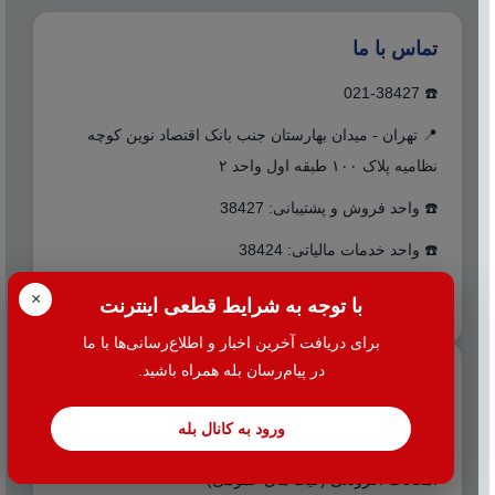
تماس با ما
☎️ 021-38427
📍 تهران - میدان بهارستان جنب بانک اقتصاد نوین کوچه
نظامیه پلاک ۱۰۰ طبقه اول واحد ۲
☎️ واحد فروش و پشتیبانی: 38427
☎️ واحد خدمات مالیاتی: 38424
info@hac.ir
✉️
×
با توجه به شرایط قطعی اینترنت
برای دریافت آخرین اخبار و اطلاع‌رسانی‌ها با ما
در پیام‌رسان بله همراه باشید.
دسترسی سریع
مجموعه نرم افزارهای هلو
ورود به کانال بله
مجموعه نرم افزارهای اسپاد
امکانات افزودنی (کیت های عمومی)