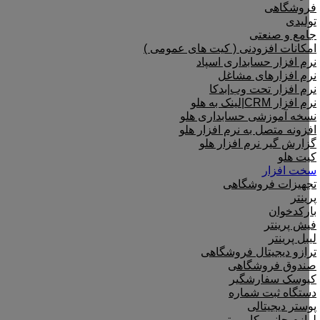
فروشگاهی
تولیدی
جامع و صنعتی
امکانات افزودنی ( کیت های عمومی )
نرم افزار حسابداری اسپاد
نرم افزارهای مشاغل
نرم افزار تحت وب|بدکا
نرم افزار CRM|لینک به هلو
نسخه آموزشی حسابداری هلو
افزونه متصل به نرم افزار هلو
گزارش گیر نرم افزار هلو
کیت هلو
سخت افزار
تجهیزات فروشگاهی
پرینتر
بارکدخوان
فیش پرینتر
لیبل پرینتر
ترازو دیجیتال فروشگاهی
صندوق فروشگاهی
کیوسک سفارشگیر
دستگاه ثبت شماره
پوستر دیجیتالی
لوازم جانبی کامپیوتر