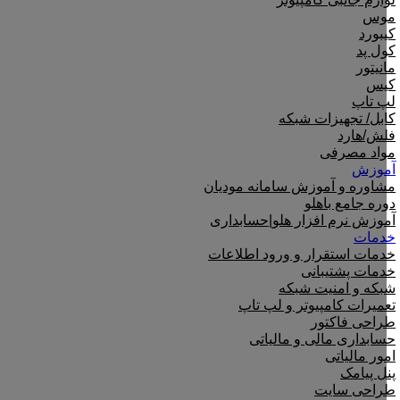
موس
کیبورد
کول پد
مانیتور
کیس
لپ تاپ
کابل/ تجهیزات شبکه
فلش/هارد
مواد مصرفی
آموزش
مشاوره و آموزش سامانه مودیان
دوره جامع باهلو
آموزش نرم افزار هلو|حسابداری
خدمات
خدمات استقرار و ورود اطلاعات
خدمات پشتیبانی
شبکه و امنیت شبکه
تعمیرات کامپیوتر و لپ تاپ
طراحی فاکتور
حسابداری مالی و مالیاتی
امور مالیاتی
پنل پیامک
طراحی سایت