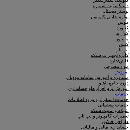
کیوسک سفارشگیر
دستگاه ثبت شماره
پوستر دیجیتالی
لوازم جانبی کامپیوتر
موس
کیبورد
کول پد
مانیتور
کیس
لپ تاپ
کابل/ تجهیزات شبکه
فلش/هارد
مواد مصرفی
آموزش
مشاوره و آموزش سامانه مودیان
دوره جامع باهلو
آموزش نرم افزار هلو|حسابداری
خدمات
خدمات استقرار و ورود اطلاعات
خدمات پشتیبانی
شبکه و امنیت شبکه
تعمیرات کامپیوتر و لپ تاپ
طراحی فاکتور
حسابداری مالی و مالیاتی