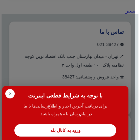
بستن
تماس با ما
☎️ 021-38427
📍 تهران - میدان بهارستان جنب بانک اقتصاد نوین کوچه
نظامیه پلاک ۱۰۰ طبقه اول واحد ۲
☎️ واحد فروش و پشتیبانی: 38427
☎️ واحد خدمات مالیاتی: 38424
×
با توجه به شرایط قطعی اینترنت
info@hac.ir
✉️
برای دریافت آخرین اخبار و اطلاع‌رسانی‌ها با ما
در پیام‌رسان بله همراه باشید.
دسترسی سریع
ورود به کانال بله
مجموعه نرم افزارهای هلو