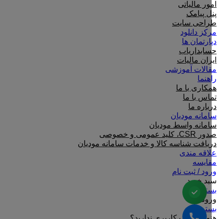
امور مالیاتی
پنل پیامک
طراحی سایت
مرکز دانلود
دپارتمان ها
حسابداریاب
ایران مالیات
مقالات آموزشی
راهنما
همکاری با ما
تماس با ما
درباره ما
سامانه مودیان
سامانه واسط مودیان
صدور CSR، کلید عمومی و خصوصی
دریافت شناسه کالا و خدمات سامانه مودیان
علاقه مندی
مقایسه
ورود / ثبت نام
سبد خرید
بستن
ورود
بستن
هنوز حساب کاربری ندارید؟