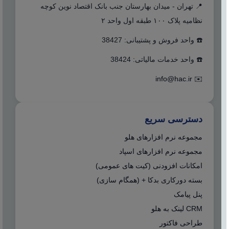
📍 تهران - میدان بهارستان جنب بانک اقتصاد نوین کوچه
نظامیه پلاک ۱۰۰ طبقه اول واحد ۲
☎️ واحد فروش و پشتیبانی: 38427
☎️ واحد خدمات مالیاتی: 38424
info@hac.ir
✉️
دسترسی سریع
مجموعه نرم افزارهای هلو
مجموعه نرم افزارهای اسپاد
امکانات افزودنی (کیت های عمومی)
بسته دورکاری بدکا + (همگام سازی)
پنل پیامک
CRM لینک به هلو
طراحی فاکتور