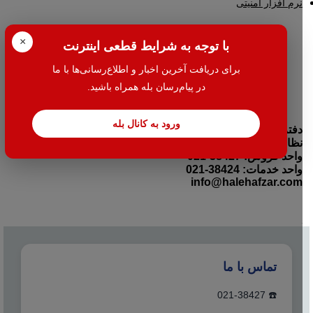
نرم افزار امنیتی
×
با توجه به شرایط قطعی اینترنت
برای دریافت آخرین اخبار و اطلاع‌رسانی‌ها با ما
در پیام‌رسان بله همراه باشید.
ورود به کانال بله
دفتر مرکزی:تهران- میدان بهارستان جنب بانک اقتصاد نوین کوچه
نظامیه پلاک ۱۰۰ طبقه اول واحد ۲
واحد فروش: 38427-021
واحد خدمات: 38424-021
info@halehafzar.com
تماس با ما
☎️ 021-38427