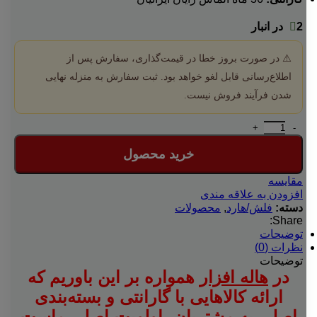
2 در انبار
⚠️ در صورت بروز خطا در قیمت‌گذاری، سفارش پس از
اطلاع‌رسانی قابل لغو خواهد بود. ثبت سفارش به منزله نهایی
شدن فرآیند فروش نیست.
اس اس دی اینترنال فدک مدل B5 256GB ظرفیت 256 گیگابایت عدد
خرید محصول
مقایسه
افزودن به علاقه مندی
دسته:
فلش/هارد
,
محصولات
Share:
توضیحات
نظرات (0)
توضیحات
در
هاله افزار
همواره بر این باوریم که
ارائه کالاهایی با گارانتی و بسته‌بندی
اصلی به مشتریان، اولویت اصلی ماست