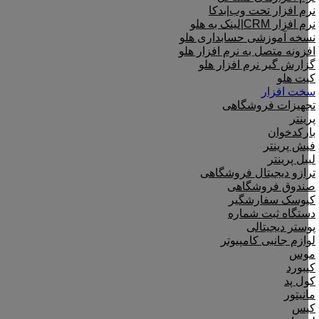
نرم افزار تحت وب|بدکا
نرم افزار CRM|لینک به هلو
نسخه آموزشی حسابداری هلو
افزونه متصل به نرم افزار هلو
گزارش گیر نرم افزار هلو
کیت هلو
سخت افزار
تجهیزات فروشگاهی
پرینتر
بارکدخوان
فیش پرینتر
لیبل پرینتر
ترازو دیجیتال فروشگاهی
صندوق فروشگاهی
کیوسک سفارشگیر
دستگاه ثبت شماره
پوستر دیجیتالی
لوازم جانبی کامپیوتر
موس
کیبورد
کول پد
مانیتور
کیس