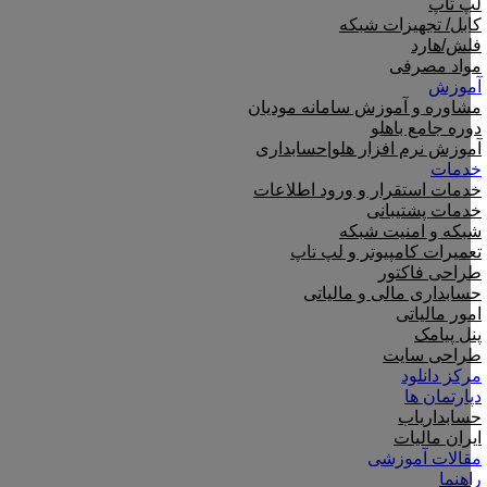
لپ تاپ
کابل/ تجهیزات شبکه
فلش/هارد
مواد مصرفی
آموزش
مشاوره و آموزش سامانه مودیان
دوره جامع باهلو
آموزش نرم افزار هلو|حسابداری
خدمات
خدمات استقرار و ورود اطلاعات
خدمات پشتیبانی
شبکه و امنیت شبکه
تعمیرات کامپیوتر و لپ تاپ
طراحی فاکتور
حسابداری مالی و مالیاتی
امور مالیاتی
پنل پیامک
طراحی سایت
مرکز دانلود
دپارتمان ها
حسابداریاب
ایران مالیات
مقالات آموزشی
راهنما