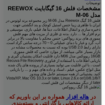
توضیحات
مشخصات فلش 16 گیگابایت REEWOX
مدل M-06
فلش 16 گیگ Reewox مدل M-06 زیر مجموعه برند لوتوس در
ایران با ظاهری زیبا جنس استیل کوچک و بند انگشتی جهت
ذخیره سازی و انتقال اطلاعات، دیتا ها، فیلم، بازی، موسیقی و
نرم افزار ها … دارد. بدنه ی فلزی از مزیت های مهم فلش
مموری های برند ریواکس: جنس محکم با مقاومت بالا در برابر
آب، گرد و غبار با دمای عملیاتی 0 ~ 70 درجه سانتی گراد است.
دارای رابط USB 2.0 بوده که نسبت به محصولات مشابه در
بازار بسیار عالی میباشد. از موارد خاصی که فلش مموری
16GB ریووکس مدل M06 دارد قابلیت امکان پشتیبان گیری و
بازیابی اطلاعات با استفاده از فناوری Recuva File Recovery
است ، با این قابلیت می توانید بسیاری از پرونده های پاک شده
مثل انواع عکس، فیلم ، اسناد و داده های مهم و … را بازیابی
کنید. پشتیبانی از همه سیستم عامل های ویندوز
10/8.1/8/7/Vista/XP, Mac OS 10.3.x or later, Linux 2.6.x or
later از دیگر مشخصات این فلش است.
در
هاله افزار
همواره بر این باوریم که
ارائه کالاهایی با گارانتی و بسته‌بندی