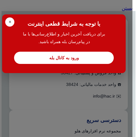
بستن
×
با توجه به شرایط قطعی اینترنت
تماس با ما
برای دریافت آخرین اخبار و اطلاع‌رسانی‌ها با ما
☎️ 021-38427
در پیام‌رسان بله همراه باشید.
📍 تهران - میدان بهارستان جنب بانک اقتصاد نوین کوچه
ورود به کانال بله
نظامیه پلاک ۱۰۰ طبقه اول واحد ۲
☎️ واحد فروش و پشتیبانی: 38427
☎️ واحد خدمات مالیاتی: 38424
info@hac.ir
✉️
دسترسی سریع
مجموعه نرم افزارهای هلو