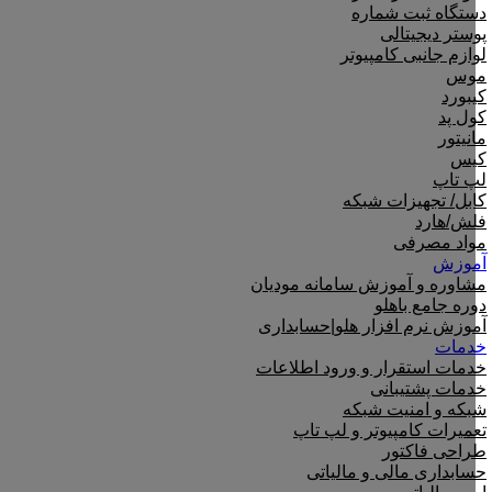
دستگاه ثبت شماره
پوستر دیجیتالی
لوازم جانبی کامپیوتر
موس
کیبورد
کول پد
مانیتور
کیس
لپ تاپ
کابل/ تجهیزات شبکه
فلش/هارد
مواد مصرفی
آموزش
مشاوره و آموزش سامانه مودیان
دوره جامع باهلو
آموزش نرم افزار هلو|حسابداری
خدمات
خدمات استقرار و ورود اطلاعات
خدمات پشتیبانی
شبکه و امنیت شبکه
تعمیرات کامپیوتر و لپ تاپ
طراحی فاکتور
حسابداری مالی و مالیاتی