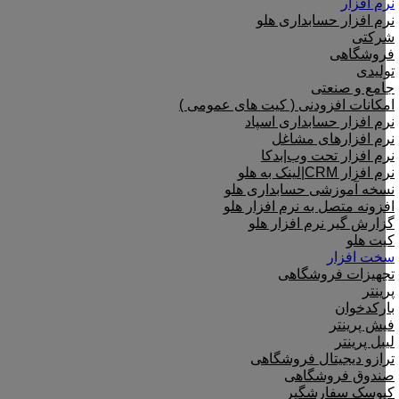
نرم افزار
نرم افزار حسابداری هلو
شرکتی
فروشگاهی
تولیدی
جامع و صنعتی
امکانات افزودنی ( کیت های عمومی )
نرم افزار حسابداری اسپاد
نرم افزارهای مشاغل
نرم افزار تحت وب|بدکا
نرم افزار CRM|لینک به هلو
نسخه آموزشی حسابداری هلو
افزونه متصل به نرم افزار هلو
گزارش گیر نرم افزار هلو
کیت هلو
سخت افزار
تجهیزات فروشگاهی
پرینتر
بارکدخوان
فیش پرینتر
لیبل پرینتر
ترازو دیجیتال فروشگاهی
صندوق فروشگاهی
کیوسک سفارشگیر