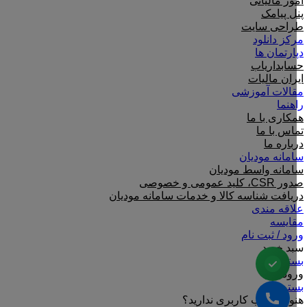
امور مالیاتی
پنل پیامک
طراحی سایت
مرکز دانلود
دپارتمان ها
حسابداریاب
ایران مالیات
مقالات آموزشی
راهنما
همکاری با ما
تماس با ما
درباره ما
سامانه مودیان
سامانه واسط مودیان
صدور CSR، کلید عمومی و خصوصی
دریافت شناسه کالا و خدمات سامانه مودیان
علاقه مندی
مقایسه
ورود / ثبت نام
سبد خرید
بستن
ورود
بستن
هنوز حساب کاربری ندارید؟