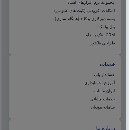
مجموعه نرم افزارهای اسپاد
امکانات افزودنی (کیت های عمومی)
بسته دورکاری بدکا + (همگام سازی)
پنل پیامک
CRM لینک به هلو
طراحی فاکتور
خدمات
حسابدار یاب
آموزش حسابداری
ایران مالیات
خدمات مالیاتی
سامانه مودیان
درباره ما