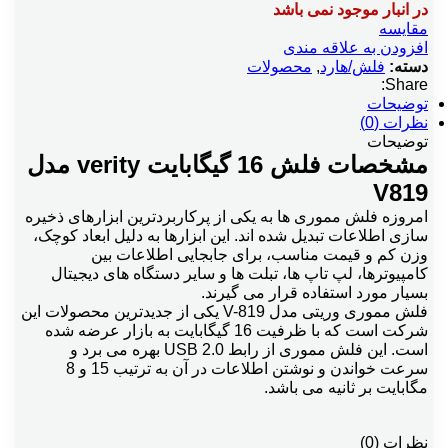
در انبار موجود نمی باشد
مقایسه
افزودن به علاقه مندی
دسته:
فلش/هارد
,
محصولات
Share:
توضیحات
نظرات (0)
توضیحات
مشخصات فلش 16 گیگابایت verity مدل
V819
امروزه فلش مموری ها به یکی از پرکاربردترین ابزارهای ذخیره
سازی اطلاعات تبدیل شده اند. این ابزارها به دلیل ابعاد کوچک،
وزن کم و قیمت مناسب، برای جابجایی اطلاعات بین
کامپیوترها، لپ تاپ ها، تبلت ها و سایر دستگاه های دیجیتال
بسیار مورد استفاده قرار می گیرند.
فلش مموری وریتی مدل V-819 یکی از جدیدترین محصولات این
شرکت است که با ظرفیت 16 گیگابایت به بازار عرضه شده
است. این فلش مموری از رابط USB 2.0 بهره می برد و
سرعت خواندن و نوشتن اطلاعات در آن به ترتیب 15 و 8
مگابایت بر ثانیه می باشد.
نظرات (0)