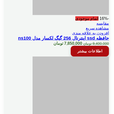
-16%
اتمام موجودی
مقایسه
مشاهده سریع
افزودن به علاقه مندی
حافظه ssd اینترنال 256 گیگ لکسار مدل ns100
قیمت
قیمت
7,850,000
تومان
9,400,000
تومان
اصلی:
فعلی:
اطلاعات بیشتر
9,400,000 تومان
7,850,000 تومان.
بود.