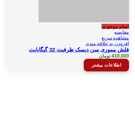
اتمام موجودی
مقایسه
مشاهده سریع
افزودن به علاقه مندی
فلش مموری سن دیسک ظرفیت 32 گیگابایت
410,000
تومان
اطلاعات بیشتر
بستن
تماس با ما
☎️ 021-38427
📍 تهران - میدان بهارستان جنب بانک اقتصاد نوین کوچه