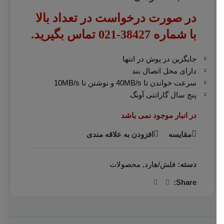
در صورت درخواست در تعداد بالا
با شماره 38427-021 تماس بگیرید.
جایگزین در پوش در انتها
دارای محل اتصال بند
سرعت خواندن تا 40MB/s و نوشتن تا 10MB/s
پنج سال گارانتی آونگ
در انبار موجود نمی باشد
مقایسه
افزودن به علاقه مندی
دسته:
فلش/هارد
,
محصولات
Share: