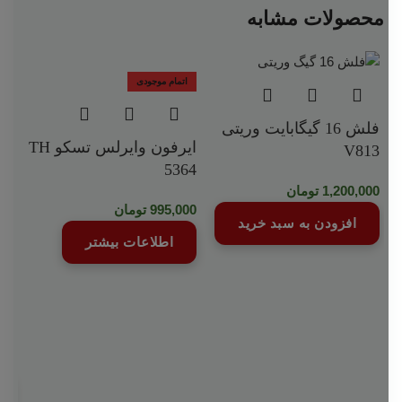
محصولات مشابه
اتمام موجودی
فلش 16 گیگابایت وریتی
ایرفون وایرلس تسکو TH
V813
5364
1,200,000
تومان
995,000
تومان
افزودن به سبد خرید
ات
اطلاعات بیشتر
ریو
000