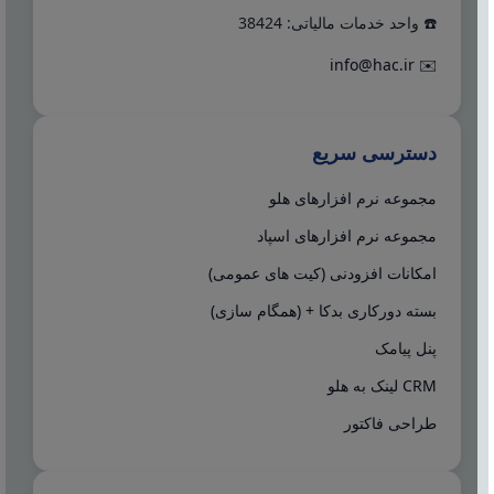
☎️ واحد خدمات مالیاتی: 38424
info@hac.ir
✉️
دسترسی سریع
مجموعه نرم افزارهای هلو
مجموعه نرم افزارهای اسپاد
امکانات افزودنی (کیت های عمومی)
بسته دورکاری بدکا + (همگام سازی)
پنل پیامک
CRM لینک به هلو
طراحی فاکتور