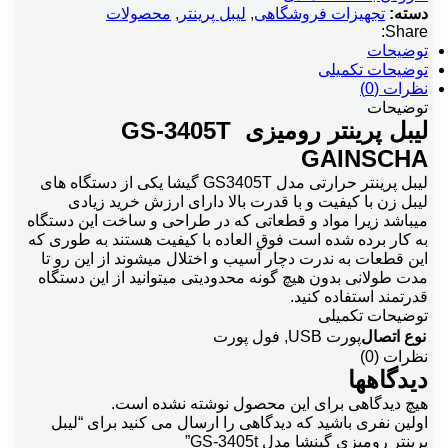
دسته:
تجهیزات فروشگاهی
,
لیبل پرینتر
,
محصولات
Share:
توضیحات
توضیحات تکمیلی
نظرات (0)
توضیحات
لیبل پرینتر رومیزی GS-3405T
GAINSCHA
لیبل پرینتر حرارتی مدل GS3405T گیشا یکی از دستگاه های
لیبل زن با کیفیت و با قدرت بالا دارای ارزش خرید زیادی
میباشد زیرا مواد و قطعاتی که در طراحی و ساخت این دستگاه
به کار برده شده است فوق العاده با کیفیت هستند به طوری که
این قطعات به ندرت دچار آسیب و اختلال میشوند از این رو تا
مدت طولانی بدون هیچ گونه محدودیتی میتوانید از این دستگاه
قدرتمند استفاده کنید.
توضیحات تکمیلی
نوع اتصال
پورت USB
,
فول پورت
نظرات (0)
دیدگاهها
هیچ دیدگاهی برای این محصول نوشته نشده است.
اولین نفری باشید که دیدگاهی را ارسال می کنید برای “لیبل
پرینتر رومیزی گینشا مدل GS-3405t”