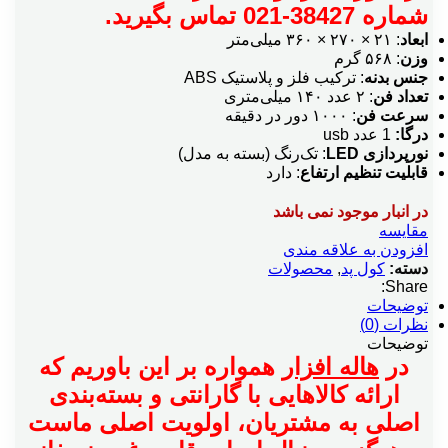
شماره 38427-021 تماس بگیرید.
ابعاد
: ۲۱ × ۲۷۰ × ۳۶۰ میلی‌متر
وزن
: ۵۶۸ گرم
جنس بدنه
: ترکیب فلز و پلاستیک ABS
تعداد فن
: ۲ عدد ۱۴۰ میلی‌متری
سرعت فن
: ۱۰۰۰ دور در دقیقه
درگا:
1 عدد usb
نورپردازی LED
: تک‌رنگ (بسته به مدل)
قابلیت تنظیم ارتفاع
: دارد
در انبار موجود نمی باشد
مقایسه
افزودن به علاقه مندی
دسته:
کول پد
,
محصولات
Share:
توضیحات
نظرات (0)
توضیحات
در
هاله افزار
همواره بر این باوریم که
ارائه کالاهایی با گارانتی و بسته‌بندی
اصلی به مشتریان، اولویت اصلی ماست