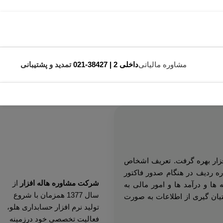
مشاوره مالیاتی
داخلی 2 | 38427-021
تمدید و پشتیبانی
فزار بهره گرفت. تعریف اشخاص
ه رديف در هنگام صدور فاکتور
شرکت مشاوره هاله افزار
از
ا و درآمد ها و امور مالی به
سال 1377 همزمان با شروع
یان گیری از اطلاعات به صورت
تولید نرم افزار حسابداری هلو،
فعالیت تخصصی خود درزمینه