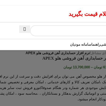
م قیمت بگیرید
زشی
راهنما
سامانه مودیان
های مشاغل
/
نرم افزار حسابداری آهن فروشی هلو APEX
ر حسابداری آهن فروشی هلو APEX
6
تومان
–
13,700,000
تومان
ار هلو مخصوص آهن می توان برای افزایش دقت و سرعت از این نرم ا
نک ،امکان تعریف کالا و کارهای خدماتی ، امکان معرفی و تخصيص شمار
ايش موجودی هر شماره ودر هنگام صدوفاکتورو فروش ثبت سایر هزینه ه
 و اتوماتیک گزارش بدهکار و بستانکاران ، ،محاسبه سود ، امکان پشت
دکار انجام میشود.