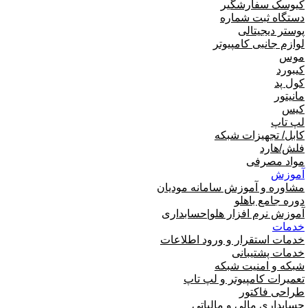
کیوسک سفارشگیر
دستگاه ثبت شماره
پوستر دیجیتالی
لوازم جانبی کامپیوتر
موس
کیبورد
کول پد
مانیتور
کیس
لپ تاپ
کابل/ تجهیزات شبکه
فلش/هارد
مواد مصرفی
آموزش
مشاوره و آموزش سامانه مودیان
دوره جامع باهلو
آموزش نرم افزار هلو|حسابداری
خدمات
خدمات استقرار و ورود اطلاعات
خدمات پشتیبانی
شبکه و امنیت شبکه
تعمیرات کامپیوتر و لپ تاپ
طراحی فاکتور
حسابداری مالی و مالیاتی