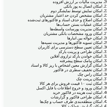
مدیریت مالیات بر ارزش افزوده
امکان اتصال به پوز بانکی
گزارش عملكرد كاربران
امکان نمایش توسط نمایشگر دوم
امکان مشخص کردن حد اعتبار مشتریان
امکان اصلاح و حذف اسناد و فاکتورهای ثبت‌شده
امکان عملیات بستن حساب‌ها
...پرداخت به...دريافت از
امکان مدیریت پورسانت واسطه‌ها
امکان ورود مشخصات بانکی مشتریان
امکان حواله بین انبارها
...مغايرت بانكي و
امکان تسویه فاکتورها و مدیریت نسیه‌ها
امکان تعیین سطح دسترسی برای کاربران
امکان طراحی و پرینت بارکد
امکان خواندن بارکد ترازوی آفلاین
ادغام اسناد تجميعي
امکان پیامک سطح پیشرفته
امکان گزارش معین اشخاص با ریز کالا و اسناد
امکان تخفیف سطری در فاکتور
اقساط وگزارشات مربوطه
امکان راس چک
امکان پرینت چک
امکان ثبت ۱۰ قیمت فروش برای هر کالا
امکان ورود و خروج اطلاعات با فایل اکسل
انتخاب سرفصل در فاكتور ضايعات
امکان ثبت هزینه در فاکتور خرید
امکان طراحی فاکتور و گزارشات
امکان منطقه‌بندی طرف حساب و چک‌ها
انتخاب عكس هر كالا
امکان گزارش عملکرد کالا