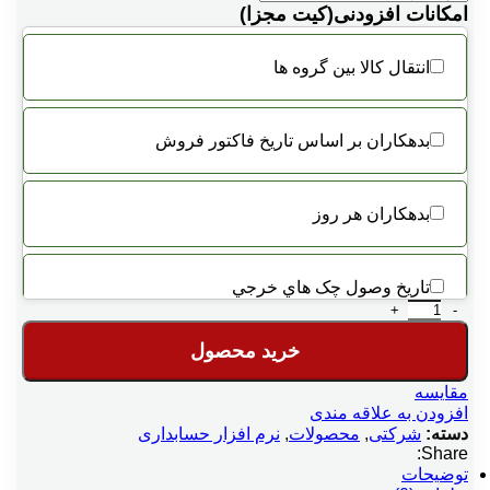
امکانات افزودنی(کیت مجزا)
انتقال کالا بين گروه ها
بدهكاران بر اساس تاريخ فاكتور فروش
بدهكاران هر روز
تاريخ وصول چک هاي خرجي
نرم افزار حسابداری شرکتی پیشرفته 2 کاربره هلو کد 24 عدد
خرید محصول
ترازوي ديجيتالي
مقایسه
افزودن به علاقه مندی
دسته:
شرکتی
,
محصولات
,
توليد اتوماتيك بر اساس فرمول توليد
نرم افزار حسابداری
Share:
توضیحات