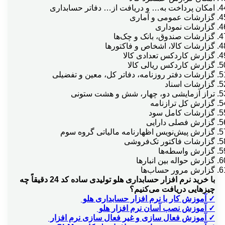
امکان پرداخت به… و دریافت از… دفاتر حسابداری
گزارشات عمومی و آماری
گزارشات نموداری
بسته شغلي پيامک
گزارشات صندوق، بانک و چک‌ها
گزارشات کالا، اشخاص و فاکتورها
گزارش کاردکس تعدادی کالا
پرينت چك
گزارش کاردکس ریالی کالا
گزارشات دفتر روزنامه، دفاتر کل، معین و تفضیلی
گزارشات اسناد
تراز آزمایشی دو، چهار، شش و هشت ستونی
پرينت حواله پخش
گزارش کل ترازنامه
گزارشات کامل سود
گزارش فصلی دارایی
پرينت حواله و رسيد انباردر ثبت فاكتور
گزارش پیش‌نویس اظهارنامه مالیاتی گروه سوم
گزارشات فاکتور تک‌فروشی
گزارش واسطه‌ها
گزارش حواله بین انبارها
پورسانت درصدي از سود فروش + واسطه
گزارش مرور حساب‌ها
با خرید نرم افزار حسابداری هلو تولیدی ساده کد 24 دقیقاً چه
چیزهایی دریافت می‌کنیم؟
تاريخ ميلادي به جاي هجري شمسي
✓ آموزش کار با نرم افزار حسابداری هلو
✓ آموزش نصب آسان نرم افزار هلو
✓ آموزش فعال سازی و غیر فعال سازی نرم افزار