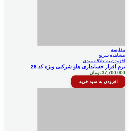
كاردكس ريالي كالا
كالر آيدي
مقایسه
گزارش عملكرد كالا
مشاهده سریع
افزودن به علاقه مندی
نرم افزار حسابداری هلو شرکتی ویژه کد 26
37,700,000
تومان
گزارش كالاهاي فروش نرفته
افزودن به سبد خرید
گزارشات تجميعي
ليست بدهكاران از تاريخ خاص