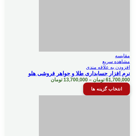
10 شركتي
20 شرکتي
30 شرکتي
مقایسه
مشاهده سریع
افزودن به علاقه مندی
کاربر اضافه شبکه هلو-پنل مشاغل
نرم افزار حسابداری طلا و جواهر فروشی هلو
Price
61,700,000
تومان
–
13,700,000
تومان
range:
این
انتخاب گزینه ها
كاربر اضافه شبكه هلو
13,700,000 تومان
محصول
through
دارای
61,700,000 تومان
انواع
مختلفی
بارکدخوان آفلاین
می
باشد.
گزینه
Tag انبارگرداني
ها