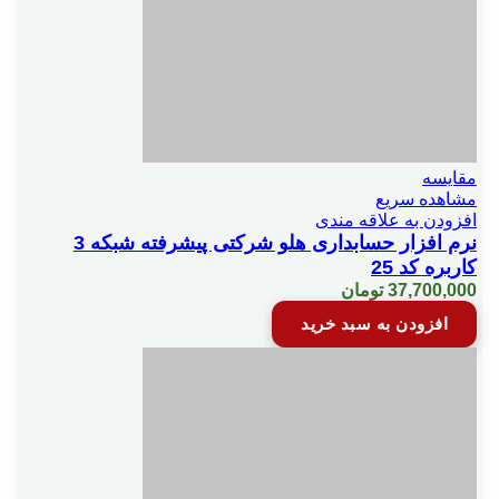
حداقل و حداكثر مبلغ جهت هر كالا
حواله بين انبار
مقایسه
مشاهده سریع
خروجي متن
افزودن به علاقه مندی
نرم افزار حسابداری هلو شرکتی پیشرفته شبکه 3
کاربره کد 25
ادغام اسناد
37,700,000
تومان
افزودن به سبد خرید
خلاصه فاكتور
دسته چك