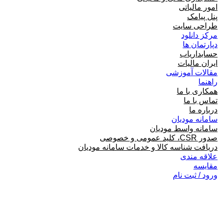
امور مالیاتی
پنل پیامک
طراحی سایت
مرکز دانلود
دپارتمان ها
حسابداریاب
ایران مالیات
مقالات آموزشی
راهنما
همکاری با ما
تماس با ما
درباره ما
سامانه مودیان
سامانه واسط مودیان
صدور CSR، کلید عمومی و خصوصی
دریافت شناسه کالا و خدمات سامانه مودیان
علاقه مندی
مقایسه
ورود / ثبت نام
سبد خرید
بستن
ورود
بستن