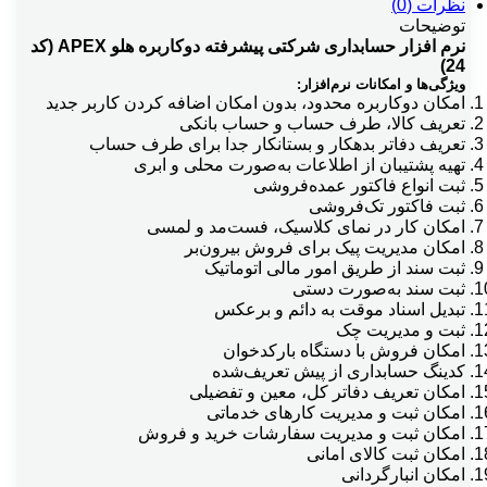
نظرات (0)
چند ارزي جدید
توضیحات
نرم افزار حسابداری شرکتی پیشرفته دوکاربره هلو APEX (کد
24)
ویژگی‌ها و امکانات نرم‌افزار:
حراجي و تخفيفات پلکانی
امکان دوکاربره محدود، بدون امکان اضافه کردن کاربر جدید
تعریف کالا، طرف حساب و حساب بانکی
تعریف دفاتر بدهکار و بستانکار جدا برای طرف حساب
خدمات برحسب درصدي ازمبلغ كل فاكتور
تهیه پشتیبان از اطلاعات به‌صورت محلی و ابری
ثبت انواع فاکتور عمده‌فروشی
ثبت فاکتور تک‌فروشی
امکان کار در نمای کلاسیک، فست‌مد و لمسی
سرشكن هزينه درقيمت خريد
امکان مدیریت پیک برای فروش بیرون‌بر
ثبت سند از طریق امور مالی اتوماتیک
ثبت سند به‌صورت دستی
سرفصل آزاد
تبدیل اسناد موقت به دائم و برعکس
ثبت و مدیریت چک
امکان فروش با دستگاه بارکدخوان
کدینگ حسابداری از پیش تعریف‌شده
كيت درج كارمزد
امکان تعریف دفاتر کل، معین و تفضیلی
امکان ثبت و مدیریت کارهای خدماتی
امکان ثبت و مدیریت سفارشات خرید و فروش
امکان ثبت کالای امانی
گزارش ريز پرداختي هاي مشتريان
امکان انبارگردانی