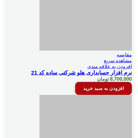
دو واحدي انبار
راس چك
راس فاكتور
مقایسه
مشاهده سریع
سطح دسترسي
افزودن به علاقه مندی
نرم افزار حسابداری هلو شرکتی ساده کد 21
8,700,000
تومان
اعشاری شناور
افزودن به سبد خرید
سود و ترازنامه بر اساس قيمت دلخواه هر كالا
ش دوم فاكتور/ سند