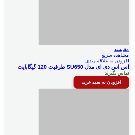
ثبت سندمشابه وسندمعكوس
ثبت قيمت همكاران ومشتريان
مقایسه
ثبت كرايه مشتري درفاكتور
مشاهده سریع
افزودن به علاقه مندی
اس اس دی ای مدل SU650 ظرفیت 120 گیگابایت
ثبت ليستي چكها
تماس بگیرید
افزودن به سبد خرید
ثبت هزينه در فاكتور خريد و فروش
چاپ باركد
چك ضمانتي