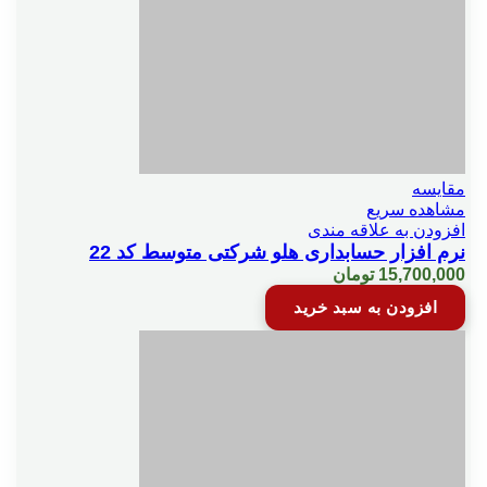
شماره سريال
طراحي فاكتور
فاكتور اشانتيون
مقایسه
مشاهده سریع
افزودن به علاقه مندی
فروش نقدي
نرم افزار حسابداری هلو شرکتی متوسط کد 22
15,700,000
تومان
افزودن به سبد خرید
في فروش برحسب درصدي ازفي خريد
کاربر اضافه سفارش گيري رستوران
کاربر اضافه سفارش گيري پخش