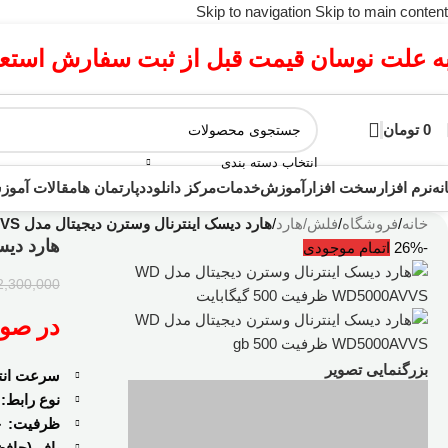
Skip to navigation
Skip to main content
ه علت نوسان قیمت قبل از ثبت سفارش استعلا
0
تومان
انتخاب دسته بندی
نه
نرم افزار
سخت افزار
آموزش
خدمات
مرکز دانلود
دپارتمان ها
مقالات آمو
خانه
/
فروشگاه
/
فلش/هارد
/
هارد دیسک اینترنال وسترن دیجیتال مدل WD5000AVVS ظرفیت 500 گیگابایت
هارد دیسک اینت
-26%
اتمام موجودی
2,300,000
در صورت د
بزرگنمایی تصویر
سرعت انتق
نوع رابط:
ظرفیت:
۰۰
بافر (حاف