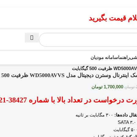
م قیمت بگیرید
زشی
راهنما
سامانه مودیان
رنال وسترن دیجیتال مدل WD5000AVVS ظرفیت 500 گیگابایت
1,700,000
تومان
تومان
رخواست در تعداد بالا با شماره 38427-021 تماس بگیرید.
ال داده‌ها:
۳۰۰ مگابایت بر ثانیه
SATA ۳.۰
۵ گیگابایت
ظه کش):
هشت مگابایت