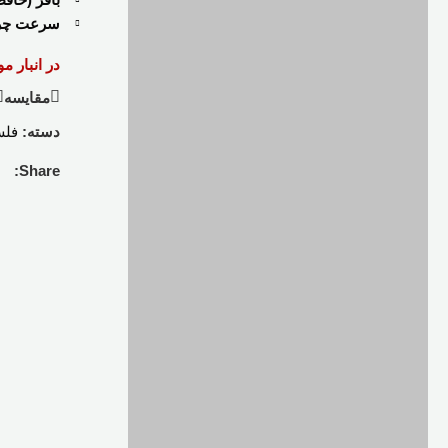
سرعت چ
در انبار م
مقایسه
دسته:
فلش
Share: