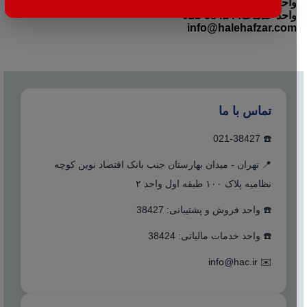
واحد فروش: 38427-021
واحد خدمات: 38424-021
info@halehafzar.com
تماس با ما
☎️ 021-38427
📍 تهران - میدان بهارستان جنب بانک اقتصاد نوین کوچه
نظامیه پلاک ۱۰۰ طبقه اول واحد ۲
☎️ واحد فروش و پشتیبانی: 38427
☎️ واحد خدمات مالیاتی: 38424
info@hac.ir
✉️