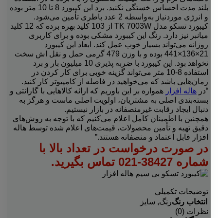
بلند مدت احساس خستگی نکنید. برد این کیبورد 8 تا 10 متر بوده
و انرژی موردنیاز به‌واسطه 2 عدد باطری تأمین می‌شود.
کیبورد تسکو مدل TK 7003W از 103 کلید بهره برده که 12 کلید
میانبر نیز دارد. رنگ این کیبورد مشکی بوده و برای کاربری
روزانه می‌تواند بسیار خوب عمل کند. ابعاد این کیبورد
21×136×441 بوده و با وزن 479 گرمی حمل و نقل اش سخت
نخواهد بود. این کیبورد با ضربه پذیری 10 میلیون بار و برد
استفاده 8-10 متر می‌تواند گزینه خوبی برای کار کردن در
زمان‌هایی باشد که می‌خواهید در فاصله از کامپیوتر کار کنید.
“در
هاله افزار
همواره بر این باوریم که ارائه کالاهایی با گارانتی و
بسته‌بندی اصلی به مشتریان، اولویت اصلی ماست و هرگز به
دنبال ایجاد رقابت غیرمنصفانه در بازار نیستیم.
همچنین با اطمینان کامل اعلام می‌کنیم که با توجه به روش‌های
دقیق تهیه و تأمین محصولات، قیمت‌های اعلام شده توسط هاله
افزار قابل اعتماد و منصفانه هستند.”
در صورت درخواست در تعداد بالا با
شماره 38427-021 تماس بگیرید.
توضیحات تکمیلی
انتخاب رنگ
رنگ
,
سایز
نظرات (0)