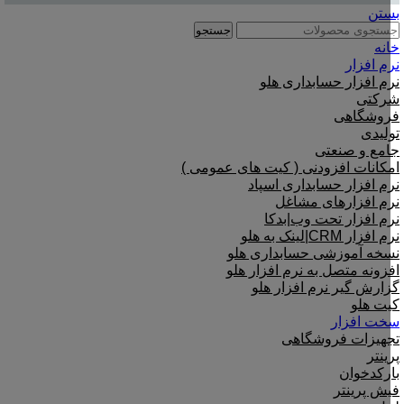
بستن
جستجو
خانه
نرم افزار
نرم افزار حسابداری هلو
شرکتی
فروشگاهی
تولیدی
جامع و صنعتی
امکانات افزودنی ( کیت های عمومی )
نرم افزار حسابداری اسپاد
نرم افزارهای مشاغل
نرم افزار تحت وب|بدکا
نرم افزار CRM|لینک به هلو
نسخه آموزشی حسابداری هلو
افزونه متصل به نرم افزار هلو
گزارش گیر نرم افزار هلو
کیت هلو
سخت افزار
تجهیزات فروشگاهی
پرینتر
بارکدخوان
فیش پرینتر