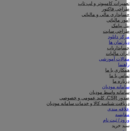
تعمیرات کامپیوتر و لپ تاپ
طراحی فاکتور
حسابداری مالی و مالیاتی
امور مالیاتی
پنل پیامک
طراحی سایت
مرکز دانلود
دپارتمان ها
حسابداریاب
ایران مالیات
مقالات آموزشی
راهنما
همکاری با ما
تماس با ما
درباره ما
سامانه مودیان
سامانه واسط مودیان
صدور CSR، کلید عمومی و خصوصی
دریافت شناسه کالا و خدمات سامانه مودیان
علاقه مندی
مقایسه
ورود / ثبت نام
سبد خرید