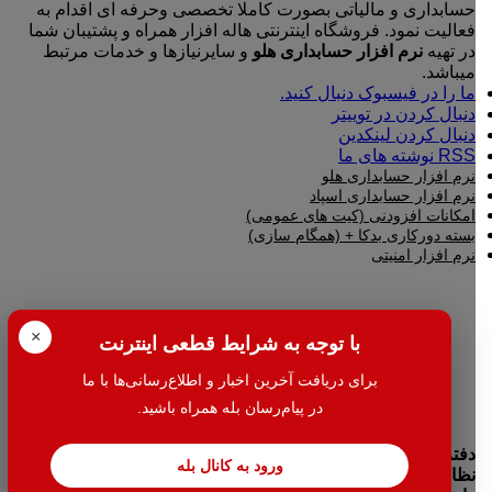
حسابداری و مالیاتی بصورت کاملا تخصصی وحرفه ای اقدام به
فعالیت نمود. فروشگاه اینترنتی هاله افزار همراه و پشتیبان شما
در تهیه
نرم افزار حسابداری هلو
و سایرنیازها و خدمات مرتبط
میباشد.
ما را در فیسبوک دنبال کنید.
دنبال کردن در توییتر
دنبال کردن لینکدین
RSS نوشته های ما
نرم افزار حسابداری هلو
نرم افزار حسابداری اسپاد
امکانات افزودنی (کیت های عمومی)
بسته دورکاری بدکا + (همگام سازی)
نرم افزار امنیتی
×
با توجه به شرایط قطعی اینترنت
برای دریافت آخرین اخبار و اطلاع‌رسانی‌ها با ما
در پیام‌رسان بله همراه باشید.
دفتر مرکزی:تهران- میدان بهارستان جنب بانک اقتصاد نوین کوچه
ورود به کانال بله
نظامیه پلاک ۱۰۰ طبقه اول واحد ۲