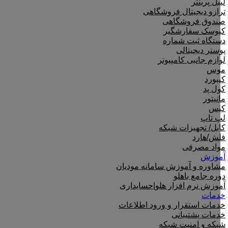
لیبل پرینتر
ترازو دیجیتال فروشگاهی
صندوق فروشگاهی
کیوسک سفارشگیر
دستگاه ثبت شماره
پوستر دیجیتالی
لوازم جانبی کامپیوتر
موس
کیبورد
کول پد
مانیتور
کیس
لپ تاپ
کابل/ تجهیزات شبکه
فلش/هارد
مواد مصرفی
آموزش
مشاوره و آموزش سامانه مودیان
دوره جامع باهلو
آموزش نرم افزار هلو|حسابداری
خدمات
خدمات استقرار و ورود اطلاعات
خدمات پشتیبانی
شبکه و امنیت شبکه