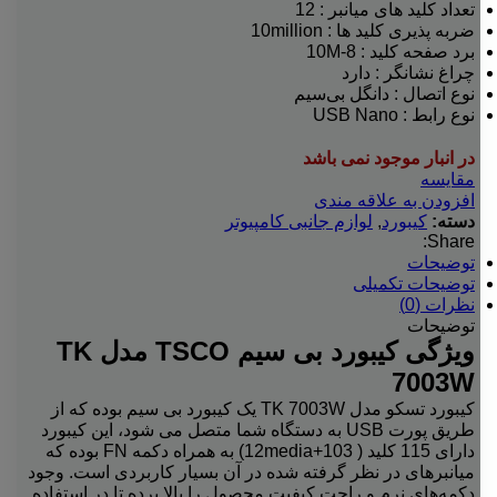
تعداد کلید های میانبر : 12
ضربه پذیری کلید ها : 10million
برد صفحه کلید : 8-10M
چراغ نشانگر : دارد
نوع اتصال : دانگل بی‌سیم
نوع رابط : USB Nano
در انبار موجود نمی باشد
مقایسه
افزودن به علاقه مندی
دسته:
کیبورد
,
لوازم جانبی کامپیوتر
Share:
توضیحات
توضیحات تکمیلی
نظرات (0)
توضیحات
ویژگی کیبورد بی سیم TSCO مدل TK
7003W
کیبورد تسکو مدل TK 7003W یک کیبورد بی سیم بوده که از
طریق پورت USB به دستگاه شما متصل می شود، این کیبورد
دارای 115 کلید ( 103+12media) به همراه دکمه FN بوده که
میانبرهای در نظر گرفته شده در آن بسیار کاربردی است. وجود
دکمه‌های نرم و راحت کیفیت محصول را بالا برده تا در استفاده