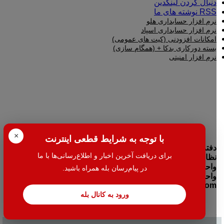
دنبال کردن لینکدین
RSS نوشته های ما
نرم افزار حسابداری هلو
نرم افزار حسابداری اسپاد
امکانات افزودنی (کیت های عمومی)
بسته دورکاری بدکا + (همگام سازی)
نرم افزار امنیتی
×
با توجه به شرایط قطعی اینترنت
دفتر مرکزی:تهران- میدان بهارستان جنب بانک اقتصاد نوین کوچه
برای دریافت آخرین اخبار و اطلاع‌رسانی‌ها با ما
نظامیه پلاک ۱۰۰ طبقه اول واحد ۲
واحد فروش: 38427-021
در پیام‌رسان بله همراه باشید.
واحد خدمات: 38424-021
info@halehafzar.com
ورود به کانال بله