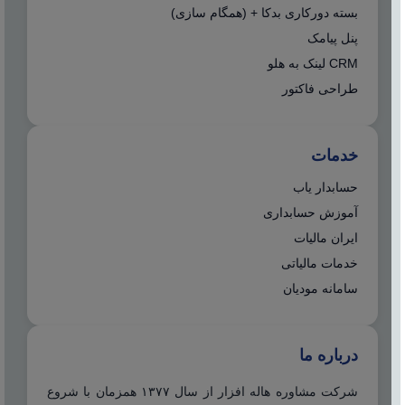
بسته دورکاری بدکا + (همگام سازی)
پنل پیامک
CRM لینک به هلو
طراحی فاکتور
خدمات
حسابدار یاب
آموزش حسابداری
ایران مالیات
خدمات مالیاتی
سامانه مودیان
درباره ما
شرکت مشاوره هاله افزار از سال ۱۳۷۷ همزمان با شروع