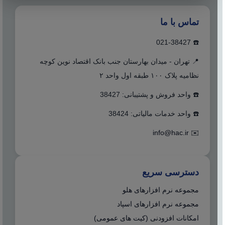
تماس با ما
☎️ 021-38427
📍 تهران - میدان بهارستان جنب بانک اقتصاد نوین کوچه
نظامیه پلاک ۱۰۰ طبقه اول واحد ۲
☎️ واحد فروش و پشتیبانی: 38427
☎️ واحد خدمات مالیاتی: 38424
info@hac.ir
✉️
دسترسی سریع
مجموعه نرم افزارهای هلو
مجموعه نرم افزارهای اسپاد
امکانات افزودنی (کیت های عمومی)