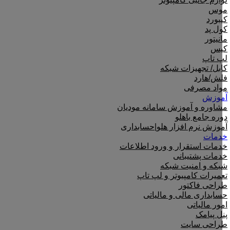
موس
کیبورد
کول پد
مانیتور
کیس
لپ تاپ
کابل/ تجهیزات شبکه
فلش/هارد
مواد مصرفی
آموزش
مشاوره و آموزش سامانه مودیان
دوره جامع باهلو
آموزش نرم افزار هلو|حسابداری
خدمات
خدمات استقرار و ورود اطلاعات
خدمات پشتیبانی
شبکه و امنیت شبکه
تعمیرات کامپیوتر و لپ تاپ
طراحی فاکتور
حسابداری مالی و مالیاتی
امور مالیاتی
پنل پیامک
طراحی سایت