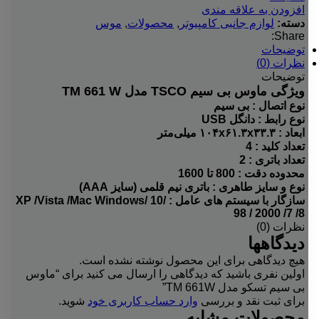
افزودن به علاقه مندی
دسته:
لوازم جانبی کامپیوتر
,
محصولات
,
موس
Share:
توضیحات
نظرات (0)
توضیحات
ویژگی ماوس بی سیم TSCO مدل TM 661 W
نوع اتصال : بی سیم
نوع رابط : دانگل
USB
ابعاد :
۳۳.۳ میلی‌متر
x
۶۱.۳
x
۱۰۴
تعداد کلید : 4
تعداد باتری : 2
محدوده دقت : 800 تا 1600
نوع و سایز طاهری : باتری نیم قلمی (سایز
AAA
)
سازگار با سیستم های عامل :
/10 /XP /Vista /Mac
Windows
98 / 2000 /7 /8
نظرات (0)
دیدگاهها
هیچ دیدگاهی برای این محصول نوشته نشده است.
اولین نفری باشید که دیدگاهی را ارسال می کنید برای “ماوس
بی سیم تسکو مدل TM 661W”
برای ثبت نقد و بررسی
وارد حساب کاربری خود
شوید.
محصولات مشابه