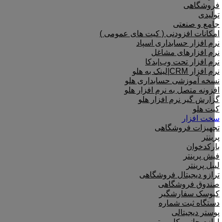
فروشگاهی
تولیدی
جامع و صنعتی
امکانات افزودنی ( کیت های عمومی )
نرم افزار حسابداری اسپاد
نرم افزارهای مشاغل
نرم افزار تحت وب|بدکا
نرم افزار CRM|لینک به هلو
نسخه آموزشی حسابداری هلو
افزونه متصل به نرم افزار هلو
گزارش گیر نرم افزار هلو
کیت هلو
سخت افزار
تجهیزات فروشگاهی
پرینتر
بارکدخوان
فیش پرینتر
لیبل پرینتر
ترازو دیجیتال فروشگاهی
صندوق فروشگاهی
کیوسک سفارشگیر
دستگاه ثبت شماره
پوستر دیجیتالی
لوازم جانبی کامپیوتر