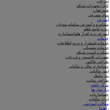
لپ تاپ
کابل/ تجهیزات شبکه
فلش/هارد
مواد مصرفی
آموزش
مشاوره و آموزش سامانه مودیان
دوره جامع باهلو
آموزش نرم افزار هلو|حسابداری
خدمات
خدمات استقرار و ورود اطلاعات
خدمات پشتیبانی
شبکه و امنیت شبکه
تعمیرات کامپیوتر و لپ تاپ
طراحی فاکتور
حسابداری مالی و مالیاتی
امور مالیاتی
پنل پیامک
طراحی سایت
مرکز دانلود
دپارتمان ها
حسابداریاب
ایران مالیات
مقالات آموزشی
راهنما