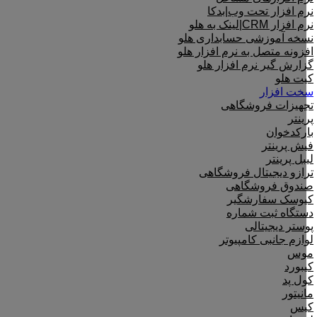
نرم افزار تحت وب|بدکا
نرم افزار CRM|لینک به هلو
نسخه آموزشی حسابداری هلو
افزونه متصل به نرم افزار هلو
گزارش گیر نرم افزار هلو
کیت هلو
سخت افزار
تجهیزات فروشگاهی
پرینتر
بارکدخوان
فیش پرینتر
لیبل پرینتر
ترازو دیجیتال فروشگاهی
صندوق فروشگاهی
کیوسک سفارشگیر
دستگاه ثبت شماره
پوستر دیجیتالی
لوازم جانبی کامپیوتر
موس
کیبورد
کول پد
مانیتور
کیس