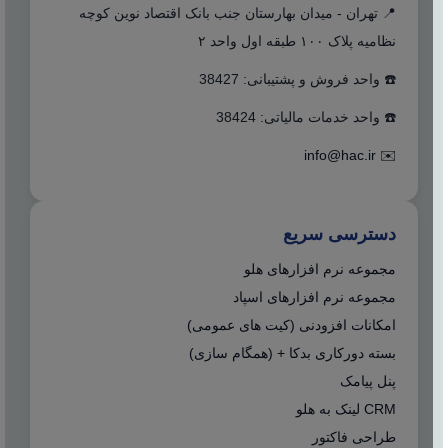
📍 تهران - میدان بهارستان جنب بانک اقتصاد نوین کوچه
نظامیه پلاک ۱۰۰ طبقه اول واحد ۲
☎️ واحد فروش و پشتیبانی: 38427
☎️ واحد خدمات مالیاتی: 38424
info@hac.ir
✉️
دسترسی سریع
مجموعه نرم افزارهای هلو
مجموعه نرم افزارهای اسپاد
امکانات افزودنی (کیت های عمومی)
بسته دورکاری بدکا + (همگام سازی)
پنل پیامک
CRM لینک به هلو
طراحی فاکتور