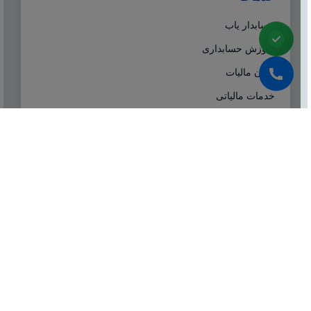
حسابدار یاب
آموزش حسابداری
ایران مالیات
خدمات مالیاتی
سامانه مودیان
درباره ما
شرکت مشاوره هاله افزار از سال ۱۳۷۷ همزمان با شروع
تولید نرم افزار حسابداری هلو، فعالیت تخصصی خود در
زمینه معرفی، مشاوره و انتخاب درست نرم افزار
حسابداری، تهیه سیستم‌های اطلاعاتی و لوازم جانبی مورد
نیاز نرم‌افزاری، استقرار سیستم حسابداری و آموزش و
ارائه خدمات حسابداری و مالیاتی بصورت کاملا تخصصی و