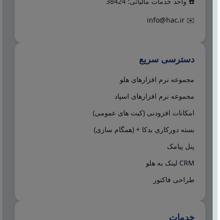
☎️ واحد خدمات مالیاتی: 38424
info@hac.ir
✉️
دسترسی سریع
مجموعه نرم افزارهای هلو
مجموعه نرم افزارهای اسپاد
امکانات افزودنی (کیت های عمومی)
بسته دورکاری بدکا + (همگام سازی)
پنل پیامک
CRM لینک به هلو
طراحی فاکتور
خدمات