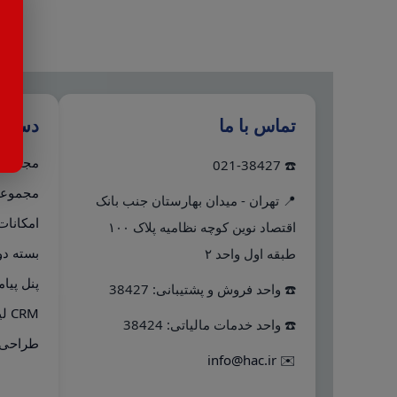
تماس با ما
دستر
مجموعه 
☎️ 021-38427
مجموعه 
📍 تهران - میدان بهارستان جنب بانک
امکانات
اقتصاد نوین کوچه نظامیه پلاک ۱۰۰
بسته دو
طبقه اول واحد ۲
پنل پیا
☎️ واحد فروش و پشتیبانی: 38427
CRM لینک به هلو
☎️ واحد خدمات مالیاتی: 38424
طراحی 
info@hac.ir
✉️