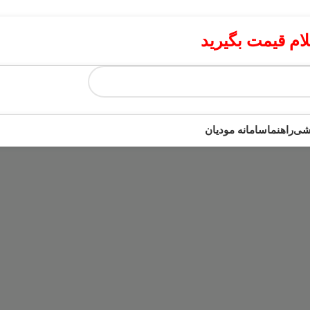
م قیمت بگیرید
زشی
راهنما
سامانه مودیان