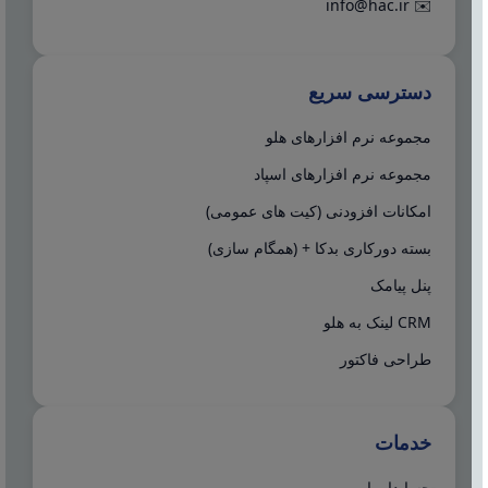
info@hac.ir
✉️
دسترسی سریع
مجموعه نرم افزارهای هلو
مجموعه نرم افزارهای اسپاد
امکانات افزودنی (کیت های عمومی)
بسته دورکاری بدکا + (همگام سازی)
پنل پیامک
CRM لینک به هلو
طراحی فاکتور
خدمات
حسابدار یاب