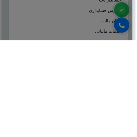
آموزش حسابداری
ایران مالیات
خدمات مالیاتی
سامانه مودیان
درباره ما
شرکت مشاوره هاله افزار از سال ۱۳۷۷ همزمان با شروع
تولید نرم افزار حسابداری هلو، فعالیت تخصصی خود در
زمینه معرفی، مشاوره و انتخاب درست نرم افزار
حسابداری، تهیه سیستم‌های اطلاعاتی و لوازم جانبی مورد
نیاز نرم‌افزاری، استقرار سیستم حسابداری و آموزش و
ارائه خدمات حسابداری و مالیاتی بصورت کاملا تخصصی و
حرفه‌ای آغاز نمود.