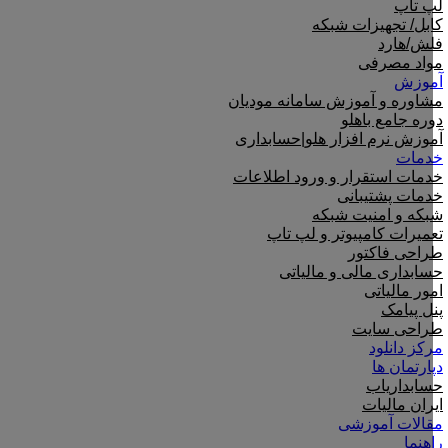
لپ تاپ
کابل/ تجهیزات شبکه
فلش/هارد
مواد مصرفی
آموزش
مشاوره و آموزش سامانه مودیان
دوره جامع باهلو
آموزش نرم افزار هلو|حسابداری
خدمات
خدمات استقرار و ورود اطلاعات
خدمات پشتیبانی
شبکه و امنیت شبکه
تعمیرات کامپیوتر و لپ تاپ
طراحی فاکتور
حسابداری مالی و مالیاتی
امور مالیاتی
پنل پیامک
طراحی سایت
مرکز دانلود
دپارتمان ها
حسابداریاب
ایران مالیات
مقالات آموزشی
راهنما