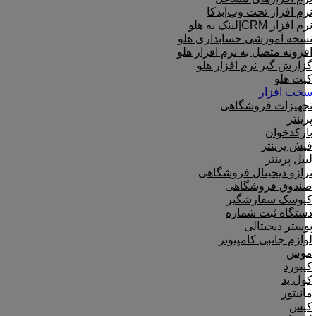
نرم افزار تحت وب|بدکا
نرم افزار CRM|لینک به هلو
نسخه آموزشی حسابداری هلو
افزونه متصل به نرم افزار هلو
گزارش گیر نرم افزار هلو
کیت هلو
سخت افزار
تجهیزات فروشگاهی
پرینتر
بارکدخوان
فیش پرینتر
لیبل پرینتر
ترازو دیجیتال فروشگاهی
صندوق فروشگاهی
کیوسک سفارشگیر
دستگاه ثبت شماره
پوستر دیجیتالی
لوازم جانبی کامپیوتر
موس
کیبورد
کول پد
مانیتور
کیس