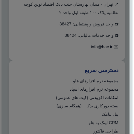
📍 تهران - میدان بهارستان جنب بانک اقتصاد نوین کوچه
نظامیه پلاک ۱۰۰ طبقه اول واحد ۲
☎️ واحد فروش و پشتیبانی: 38427
☎️ واحد خدمات مالیاتی: 38424
info@hac.ir
✉️
دسترسی سریع
مجموعه نرم افزارهای هلو
مجموعه نرم افزارهای اسپاد
امکانات افزودنی (کیت های عمومی)
بسته دورکاری بدکا + (همگام سازی)
پنل پیامک
CRM لینک به هلو
طراحی فاکتور