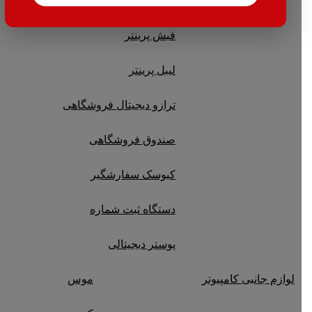
بارکدخوان
فیش پرینتر
لیبل پرینتر
ترازو دیجیتال فروشگاهی
صندوق فروشگاهی
کیوسک سفارشگیر
دستگاه ثبت شماره
پوستر دیجیتالی
لوازم جانبی کامپیوتر
موس