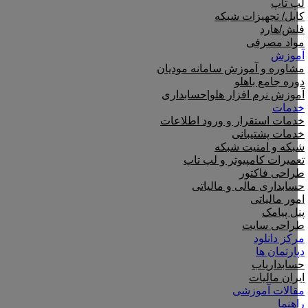
لپ تاپ
کابل/ تجهیزات شبکه
فلش/هارد
مواد مصرفی
آموزش
مشاوره و آموزش سامانه مودیان
دوره جامع باهلو
آموزش نرم افزار هلو|حسابداری
خدمات
خدمات استقرار و ورود اطلاعات
خدمات پشتیبانی
شبکه و امنیت شبکه
تعمیرات کامپیوتر و لپ تاپ
طراحی فاکتور
حسابداری مالی و مالیاتی
امور مالیاتی
پنل پیامک
طراحی سایت
مرکز دانلود
دپارتمان ها
حسابداریاب
ایران مالیات
مقالات آموزشی
راهنما