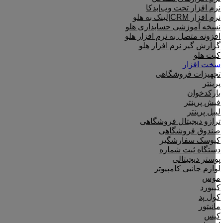
نرم افزار تحت وب|بدکا
نرم افزار CRM|لینک به هلو
نسخه آموزشی حسابداری هلو
افزونه متصل به نرم افزار هلو
گزارش گیر نرم افزار هلو
کیت هلو
سخت افزار
تجهیزات فروشگاهی
پرینتر
بارکدخوان
فیش پرینتر
لیبل پرینتر
ترازو دیجیتال فروشگاهی
صندوق فروشگاهی
کیوسک سفارشگیر
دستگاه ثبت شماره
پوستر دیجیتالی
لوازم جانبی کامپیوتر
موس
کیبورد
کول پد
مانیتور
کیس