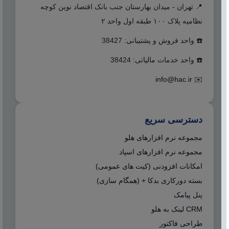
📍 تهران - میدان بهارستان جنب بانک اقتصاد نوین کوچه
نظامیه پلاک ۱۰۰ طبقه اول واحد ۲
☎️ واحد فروش و پشتیبانی: 38427
☎️ واحد خدمات مالیاتی: 38424
info@hac.ir
✉️
دسترسی سریع
مجموعه نرم افزارهای هلو
مجموعه نرم افزارهای اسپاد
امکانات افزودنی (کیت های عمومی)
بسته دورکاری بدکا + (همگام سازی)
پنل پیامک
CRM لینک به هلو
طراحی فاکتور