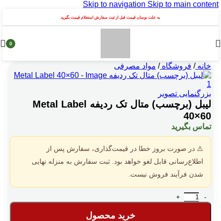
Skip to navigation
Skip to main content
به علت نوسان قیمت قبل از ثبت سفارش استعلام قیمت بگیرید
0
محصول
خانه
/
فروشگاه
/
مواد مصرفی
بزرگنمایی تصویر
لیبل (برچسب) متال تک ردیفه Metal Label
40×60
تماس بگیرید
⚠️ در صورت بروز خطا در قیمت‌گذاری، سفارش پس از
اطلاع‌رسانی قابل لغو خواهد بود. ثبت سفارش به منزله نهایی
شدن فرآیند فروش نیست.
لیبل (برچسب) متال تک ردیفه Metal Label 40×60 عدد
خرید محصول