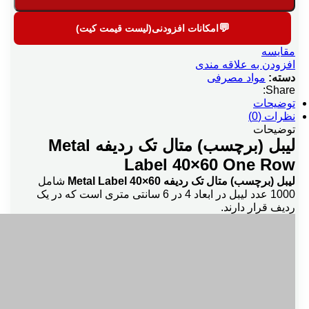
💬
امکانات افزودنی(لیست قیمت کیت)
مقایسه
افزودن به علاقه مندی
دسته:
مواد مصرفی
Share:
توضیحات
نظرات (0)
توضیحات
لیبل (برچسب) متال تک ردیفه Metal
Label 40×60 One Row
لیبل (برچسب) متال تک ردیفه Metal Label 40×60
شامل
1000 عدد لیبل در ابعاد 4 در 6 سانتی متری است که در یک
ردیف قرار دارند.