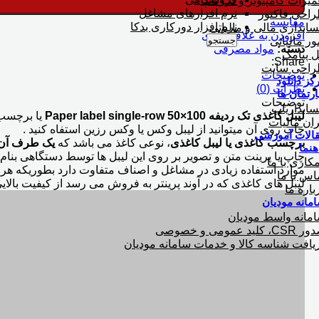
میرات کامپیوتر و لپ تاپ
نرم افزارهای مشاغل
احی فاکتور
مقایسه
نرم افزار دورکاری بدکا
ابداری مالی و مالیاتی
افزودن به علاقه مندی
جستجو
ور مالیاتی
دسته:
مواد مصرفی
ل پیامک
Share:
احی سایت
توضیحات
کز دانلود
نظرات (0)
ارتمان ها
توضیحات
ابداریاب
لیبل کاغذی تک ردیفه 100×50
Paper label single-row
ران مالیات
چاپ روی آن میتوانید از لیبل وکس یا وکس رزین استفاه کنید .
الات آموزشی
برچسب کاغذی یا لیبل کاغذی
، نوعی کاغذ می باشد که
یک طرف آن 
هنما
چاپ یا پرینت متن و تصویر بر روی این لیبل ها توسط دستگاهی بنام 
کاری با ما
موارد استفاده زیادی در مشاغل و اصناف متفاوت دارد بطوریکه هر 
اس با ما
لیبل های کاغذی که در آوند پرینتر به فروش می رسد از کیفیت بالای
باره ما
مانه مودیان
مانه واسط مودیان
C، کلید عمومی و خصوصی
یافت شناسه کالا و خدمات سامانه مودیان