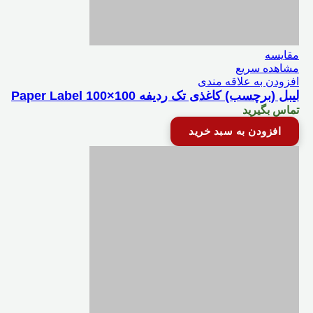
مقایسه
مشاهده سریع
افزودن به علاقه مندی
لیبل (برچسب) کاغذی تک ردیفه Paper Label 100×100
تماس بگیرید
افزودن به سبد خرید