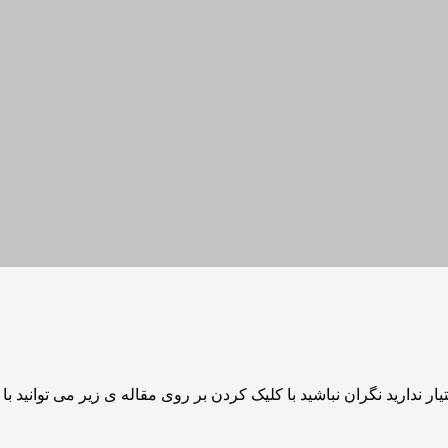
یار ندارید نگران نباشید با کلیک کردن بر روی مقاله ی زیر می توانید ب