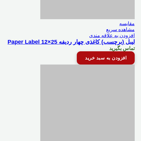
مقایسه
مشاهده سریع
افزودن به علاقه مندی
لیبل (برچسب) کاغذی چهار ردیفه Paper Label 12×25
تماس بگیرید
افزودن به سبد خرید