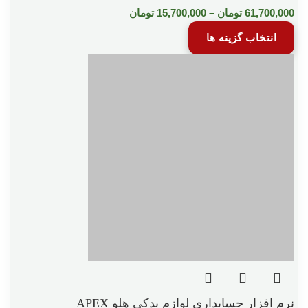
61,700,000
تومان
–
15,700,000
تومان
انتخاب گزینه ها
نرم افزار حسابداری لوازم یدکی هلو APEX