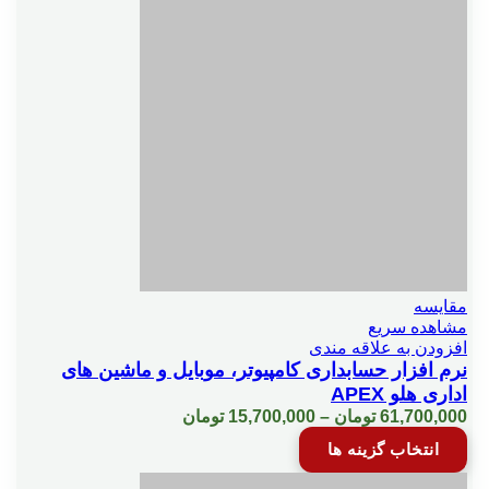
مختلفی
كاردكس ريالي كالا
می
باشد.
گزینه
كالر آيدي
ها
ممکن
است
در
گزارش عملكرد كالا
صفحه
محصول
انتخاب
شوند
گزارش كالاهاي فروش نرفته
مقایسه
گزارشات تجميعي
مشاهده سریع
افزودن به علاقه مندی
نرم افزار حسابداری کامپیوتر، موبایل و ماشین های
ليست بدهكاران از تاريخ خاص
اداری هلو APEX
Price
61,700,000
تومان
–
15,700,000
تومان
range:
این
انتخاب گزینه ها
15,700,000 تومان
محصول
ليست سياه
through
دارای