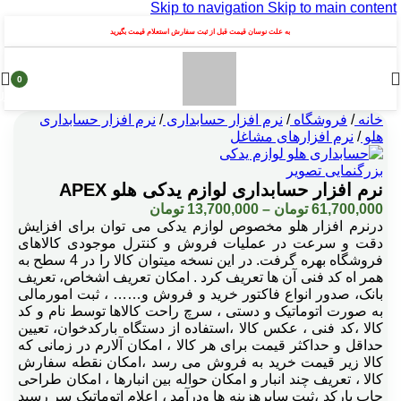
Skip to navigation
Skip to main content
به علت نوسان قیمت قبل از ثبت سفارش استعلام قیمت بگیرید
0
محصول
خانه
/
فروشگاه
/
نرم افزار حسابداری
/
نرم افزار حسابداری
هلو
/
نرم افزارهای مشاغل
بزرگنمایی تصویر
نرم افزار حسابداری لوازم یدکی هلو APEX
Price
61,700,000
تومان
–
13,700,000
تومان
range:
درنرم افزار هلو مخصوص لوازم یدکی می توان برای افزایش
13,700,000 تومان
دقت و سرعت در عملیات فروش و کنترل موجودی کالاهای
through
فروشگاه بهره گرفت. در این نسخه میتوان کالا را در 4 سطح به
61,700,000 تومان
همر اه کد فنی آن ها تعریف کرد . امکان تعریف اشخاص، تعریف
بانک، صدور انواع فاکتور خرید و فروش و…… ، ثبت امورمالی
به صورت اتوماتیک و دستی ، سرچ راحت کالاها توسط نام و کد
کالا ،کد فنی ، عکس کالا ،استفاده از دستگاه بارکدخوان، تعیین
حداقل و حداکثر قیمت برای هر کالا ، امکان آلارم در زمانی که
کالا زیر قیمت خرید به فروش می رسد ،امکان نقطه سفارش
کالا ، تعریف چند انبار و امکان حواله بین انبارها ، امکان طراحی
چاپ بارکد ،ثبت سایرهزینه ها ودرآمد ، اعلام اتوماتیک سر رسید