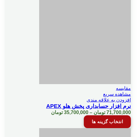
مختلفی
می
راس فاكتور
باشد.
گزینه
ها
سطح دسترسي
ممکن
است
در
صفحه
سفارش ليستي كالاهاو...وتبديل به فاكتور
محصول
انتخاب
شوند
اعشاری شناور
مقایسه
مشاهده سریع
سود و ترازنامه بر اساس قيمت دلخواه هر كالا
افزودن به علاقه مندی
نرم افزار حسابداری پخش هلو APEX
Price
71,700,000
تومان
–
35,700,000
تومان
ش دوم فاكتور/ سند
range:
این
انتخاب گزینه ها
35,700,000 تومان
محصول
through
دارای
71,700,000 تومان
انواع
شماره سريال