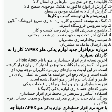
قابلیت درج حواله‌ی بین انبارها برای انتقال کالا
گزارش از انواع فاکتور به تفکیک موجودی سطح کالا
پرينت چك
گزارش از کالا به تفکیک موجودی سطح
زیرسیستم های توسعه کسب و کارها
کمک به توسعه کسب و کار با راه اندازی سریع فروشگاه آنلاین
پرينت حواله پخش
وب سرویس فروشگاه اینترنتی
داشبورد مدیریتی آنلاین برای رصد کسب و کار
امکان اجرا تحت وب جهت نصب در شعب مختلف
سیستم وفادارسازی مشتریان
پرينت حواله و رسيد انباردر ثبت فاكتور
پنل ارسال پیامک به مشتریان
درباره نرم‌افزار جدید لوازم یدکی هلو APEX؛ کار را به
کاردان بسپارید
پورسانت درصدي از سود فروش + واسطه
آخرین نسخه نرم افزار حسابداری هلو با نام Holo Apex با
تغییرات گسترده و امکانات متنوع در اختیار کاربران قرار گرفته
است. در این آپدیت به نیازهای روزمره کاربران توجه ویژه ای
تاريخ ميلادي به جاي هجري شمسي
شده است و برای رفع این خواسته ها تغییرات عملی زیادی در
ظاهر و امکانات نرم افزار هلو اعمال شده است.
تجربه حسابداری بهتر و رابط نرم افزار قطعات یدکی
تغییر کدهای حسابداری لوازم یدکی (کدینگ)
تبديل اسنادموقت به دائم وبرعكس
استفاده آسانتر و سریعتر در محیط نرم افزار حسابداری
ویژگی های جدید در فرم معرفی محصول و سمت حساب، فرم
فاکتور و…
تجزيه
با خرید نرم افزار حسابداری لوازم یدکی هلو APEX دقیقاً چه