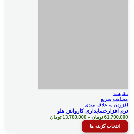
through
دارای
تعيين حداكثر مبلغ و تعداد چك در هر ماه
61,700,000 تومان
انواع
مختلفی
می
باشد.
تنظيم ليست قيمتها
گزینه
ها
ممکن
توضيحات پيش فرض
است
در
صفحه
محصول
عدم ثبت سند و فاكتور / فقط پرينت فاكتور
انتخاب
شوند
عدم نمايش معين يك منطقه خاص
مقایسه
مشاهده سریع
عدم نمايش معين يك منطقه خاص
افزودن به علاقه مندی
نرم افزارحسابداری کارواش هلو
Price
61,700,000
تومان
–
13,700,000
تومان
range:
این
كنترل كدفروشنده زمان صدورفاكتور
انتخاب گزینه ها
13,700,000 تومان
محصول
through
دارای