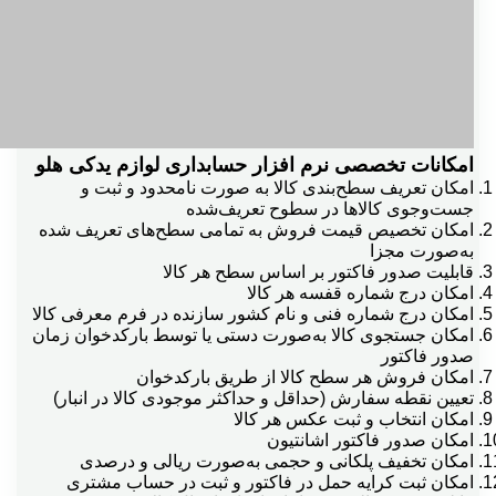
...پرداخت به...دريافت از
...مغايرت بانكي و
ادغام اسناد تجميعي
امکانات تخصصی
نرم افزار حسابداری لوازم یدکی هلو
امکان تعریف سطح‌بندی کالا به صورت نامحدود و ثبت و
جست‌وجوی کالاها در سطوح تعریف‌شده
اقساط وگزارشات مربوطه
امکان تخصیص قیمت فروش به تمامی سطح‌های تعریف شده
به‌صورت مجزا
قابلیت صدور فاکتور بر اساس سطح هر کالا
امکان درج شماره قفسه هر کالا
انتخاب سرفصل در فاكتور ضايعات
امکان درج شماره فنی و نام کشور سازنده در فرم معرفی کالا
امکان جستجوی کالا به‌صورت دستی یا توسط بارکدخوان زمان
صدور فاکتور
انتخاب عكس هر كالا
امکان فروش هر سطح کالا از طریق بارکدخوان
تعیین نقطه سفارش (حداقل و حداکثر موجودی کالا در انبار)
امکان انتخاب و ثبت عکس هر کالا
امکان صدور فاکتور اشانتیون
بسته شغلي پيامک
امکان تخفیف پلکانی و حجمی به‌صورت ریالی و درصدی
امکان ثبت کرایه حمل در فاکتور و ثبت در حساب مشتری