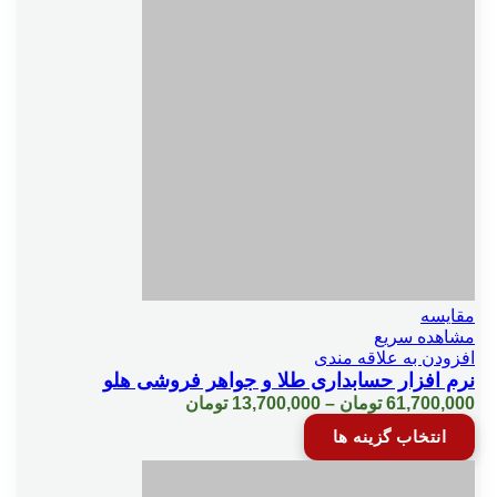
مختلفی
می
باشد.
طراحي فاكتور
گزینه
ها
ممکن
است
فاكتور اشانتيون
در
صفحه
محصول
فروش نقدي
انتخاب
شوند
في فروش برحسب درصدي ازفي خريد
مقایسه
مشاهده سریع
افزودن به علاقه مندی
کاربر اضافه سفارش گيري رستوران
نرم افزار حسابداری طلا و جواهر فروشی هلو
Price
61,700,000
تومان
–
13,700,000
تومان
range:
این
انتخاب گزینه ها
13,700,000 تومان
کاربر اضافه سفارش گيري پخش
محصول
through
دارای
61,700,000 تومان
انواع