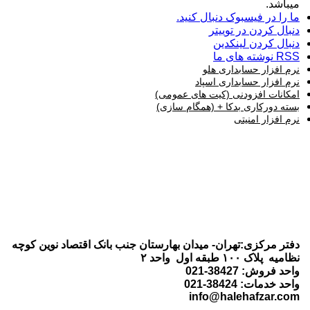
میباشد.
ما را در فیسبوک دنبال کنید.
دنبال کردن در توییتر
دنبال کردن لینکدین
RSS نوشته های ما
نرم افزار حسابداری هلو
نرم افزار حسابداری اسپاد
امکانات افزودنی (کیت های عمومی)
بسته دورکاری بدکا + (همگام سازی)
نرم افزار امنیتی
دفتر مرکزی:تهران- میدان بهارستان جنب بانک اقتصاد نوین کوچه
نظامیه پلاک ۱۰۰ طبقه اول واحد ۲
واحد فروش: 38427-021
واحد خدمات: 38424-021
info@halehafzar.com