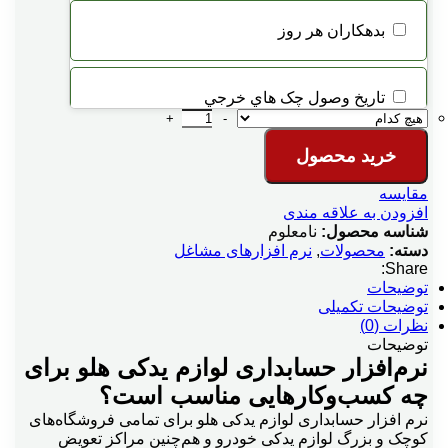
بدهكاران هر روز
تاريخ وصول چک هاي خرجي
نرم افزار حسابداری لوازم یدکی هلو APEX عدد
خرید محصول
تخفيف سطري
مقایسه
افزودن به علاقه مندی
شناسه محصول:
ترازوي ديجيتالي
نامعلوم
دسته:
محصولات
,
نرم افزارهای مشاغل
Share:
توضیحات
توليد اتوماتيك بر اساس فرمول توليد
توضیحات تکمیلی
نظرات (0)
توضیحات
نرم‌افزار حسابداری لوازم یدکی هلو برای
چند ارزي جدید
چه کسب‌وکارهایی مناسب است؟
نرم افزار حسابداری لوازم یدکی هلو برای تمامی فروشگاه‌های
حراجي و تخفيفات پلکانی
کوچک و بزرگ لوازم یدکی خودرو و هم‌چنین مراکز تعویض