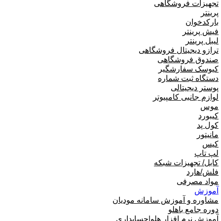
تجهیزات فروشگاهی
پرینتر
بارکدخوان
فیش پرینتر
لیبل پرینتر
ترازو دیجیتال فروشگاهی
صندوق فروشگاهی
کیوسک سفارشگیر
دستگاه ثبت شماره
پوستر دیجیتالی
لوازم جانبی کامپیوتر
موس
کیبورد
کول پد
مانیتور
کیس
لپ تاپ
کابل/ تجهیزات شبکه
فلش/هارد
مواد مصرفی
آموزش
مشاوره و آموزش سامانه مودیان
دوره جامع باهلو
آموزش نرم افزار هلو|حسابداری