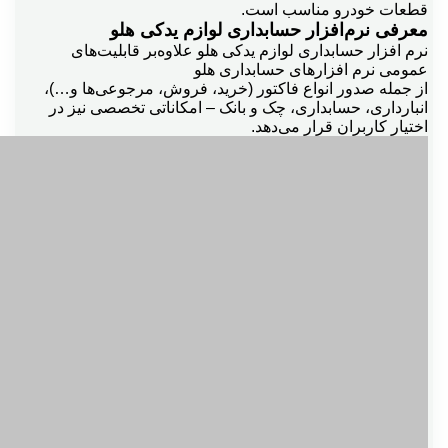
قطعات خودرو مناسب است.
معرفی نرم‌افزار حسابداری لوازم یدکی هلو
نرم افزار حسابداری لوازم یدکی هلو
علاوه‌بر قابلیت‌های
خدمات برحسب درصدي ازمبلغ كل فاكتور
عمومی نرم‌
افزارهای حسابداری هلو
از جمله صدور انواع فاکتور (خرید، فروش، مرجوعی‌ها و…)،
انبارداری، حسابداری، چک و بانک – امکاناتی تخصصی نیز در
سرشكن هزينه درقيمت خريد
اختیار کاربران قرار می‌دهد
.
سرفصل آزاد
كيت درج كارمزد
گزارش ريز پرداختي هاي مشتريان
گزارش عملكرد كاربران