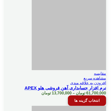
ثبت قيمت همكاران ومشتريان
ثبت كرايه مشتري درفاكتور
ثبت ليستي چكها
ثبت هزينه در فاكتور خريد و فروش
چاپ باركد
مقایسه
مشاهده سریع
افزودن به علاقه مندی
چك ضمانتي
نرم افزار حسابداری آهن فروشی هلو APEX
Price
61,700,000
تومان
–
13,700,000
تومان
range:
این
حداقل و حداكثر مبلغ جهت هر كالا
انتخاب گزینه ها
13,700,000 تومان
محصول
through
دارای
61,700,000 تومان