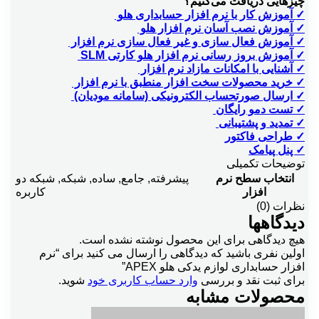
چیزهایی دریافت می‌کنیم؟
✓ آموزش کار با نرم افزار حسابداری هلو
✓ آموزش نصب آسان نرم افزار هلو
تسويه فاكتوربه فاكتور
✓ آموزش فعال سازی و غیر فعال سازی نرم افزار
✓ آموزش بروز رسانی نرم افزار هلو کارتی SLM
✓ آشنایی با امکانات مازاد نرم افزار
توضيحات چند سطري هر سطر فاكتور
✓ خرید محصولات سخت افزار منطبق با نرم افزار
✓ ارسال صورتحساب الکترونیکی (سامانه مودیان)
✓ تست دمو رایگان
✓ تمدید و پشتیبانی
توليد فرموله
✓ طراحی فاکتور
✓ پنل پیامک
توضیحات تکمیلی
تيپ قيمت
انتخاب سطح نرم
پیشرفته
,
جامع
,
ساده
,
شبکه
,
شبکه دو
افزار
کاربره
نظرات (0)
دیدگاهها
ثبت سنددرپيش فاكتور
هیچ دیدگاهی برای این محصول نوشته نشده است.
اولین نفری باشید که دیدگاهی را ارسال می کنید برای “نرم
افزار حسابداری لوازم یدکی هلو APEX”
ثبت سندمشابه وسندمعكوس
برای ثبت نقد و بررسی
وارد حساب کاربری خود
شوید.
محصولات مشابه