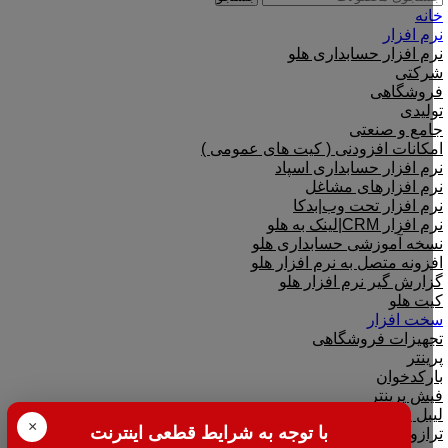
خانه
نرم افزار
نرم افزار حسابداری هلو
شرکتی
فروشگاهی
تولیدی
جامع و صنعتی
امکانات افزودنی ( کیت های عمومی )
نرم افزار حسابداری اسپاد
نرم افزارهای مشاغل
نرم افزار تحت وب|بدکا
نرم افزار CRM|لینک به هلو
نسخه آموزشی حسابداری هلو
افزونه متصل به نرم افزار هلو
گزارش گیر نرم افزار هلو
کیت هلو
سخت افزار
تجهیزات فروشگاهی
پرینتر
بارکدخوان
فیش پرینتر
لیبل پرینتر
×
با توجه به شرایط قطعی اینترنت
ترازو دیجیتال فروشگاهی