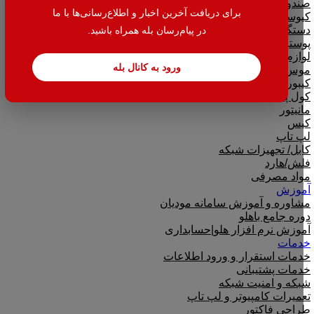
صندوق فروشگاهی
برای دریافت آخرین اخبار و اطلاع‌رسانی‌ها با ما
کیوسک سفارشگیر
دستگاه ثبت شماره
در پیام‌رسان بله همراه باشید.
پوستر دیجیتالی
لوازم جانبی کامپیوتر
ورود به کانال بله
موس
کیبورد
کول پد
مانیتور
کیس
لپ تاپ
کابل/ تجهیزات شبکه
فلش/هارد
مواد مصرفی
آموزش
مشاوره و آموزش سامانه مودیان
دوره جامع باهلو
آموزش نرم افزار هلو|حسابداری
خدمات
خدمات استقرار و ورود اطلاعات
خدمات پشتیبانی
شبکه و امنیت شبکه
تعمیرات کامپیوتر و لپ تاپ
طراحی فاکتور