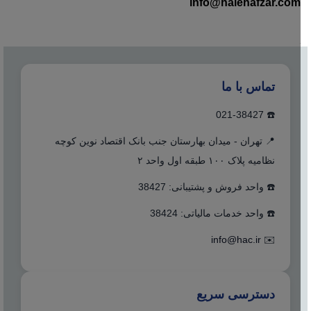
info@halehafzar.com
تماس با ما
☎️ 021-38427
📍 تهران - میدان بهارستان جنب بانک اقتصاد نوین کوچه
نظامیه پلاک ۱۰۰ طبقه اول واحد ۲
☎️ واحد فروش و پشتیبانی: 38427
☎️ واحد خدمات مالیاتی: 38424
info@hac.ir
✉️
دسترسی سریع