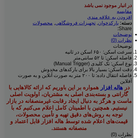
در انبار موجود نمی باشد
مقایسه
افزودن به علاقه مندی
دسته:
بارکدخوان
,
تجهیزات فروشگاهی
,
محصولات
Share:
توضیحات
نظرات (0)
توضیحات
سرعت اسکن: ۶۵۰ اسکن در ثانیه
فاصله اسکن: تا ۵۲ سانتی‌متر
نوع اسکن: تک کلیدی (Manual Trigger)
دقت اسکن: بسیار بالا برای بارکدهای مخدوش
فاصله انتقال داده: تا ۲۰۰ متر به صورت آنلاین و به صورت
آفلاین
در
هاله افزار
همواره بر این باوریم که ارائه کالاهایی با
گارانتی و بسته‌بندی اصلی به مشتریان، اولویت اصلی
ماست و هرگز به دنبال ایجاد رقابت غیرمنصفانه در بازار
نیستیم.
همچنین با اطمینان کامل اعلام می‌کنیم که با
توجه به روش‌های دقیق تهیه و تأمین محصولات،
قیمت‌های اعلام شده توسط هاله افزار قابل اعتماد و
منصفانه هستند.
نظرات (0)