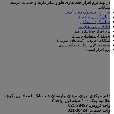
در تهیه
نرم افزار حسابداری هلو
و سایرنیازها و خدمات مرتبط
میباشد.
ما را در فیسبوک دنبال کنید.
دنبال کردن در توییتر
دنبال کردن لینکدین
RSS نوشته های ما
نرم افزار حسابداری هلو
نرم افزار حسابداری اسپاد
امکانات افزودنی (کیت های عمومی)
بسته دورکاری بدکا + (همگام سازی)
نرم افزار امنیتی
دفتر مرکزی:تهران- میدان بهارستان جنب بانک اقتصاد نوین کوچه
نظامیه پلاک ۱۰۰ طبقه اول واحد ۲
واحد فروش: 38427-021
واحد خدمات: 38424-021