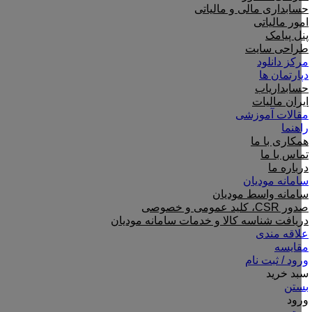
حسابداری مالی و مالیاتی
امور مالیاتی
پنل پیامک
طراحی سایت
مرکز دانلود
دپارتمان ها
حسابداریاب
ایران مالیات
مقالات آموزشی
راهنما
همکاری با ما
تماس با ما
درباره ما
سامانه مودیان
سامانه واسط مودیان
صدور CSR، کلید عمومی و خصوصی
دریافت شناسه کالا و خدمات سامانه مودیان
علاقه مندی
مقایسه
ورود / ثبت نام
سبد خرید
بستن
ورود