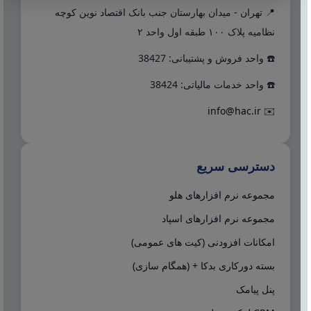
📍 تهران - میدان بهارستان جنب بانک اقتصاد نوین کوچه
نظامیه پلاک ۱۰۰ طبقه اول واحد ۲
☎️ واحد فروش و پشتیبانی: 38427
☎️ واحد خدمات مالیاتی: 38424
info@hac.ir
✉️
دسترسی سریع
مجموعه نرم افزارهای هلو
مجموعه نرم افزارهای اسپاد
امکانات افزودنی (کیت های عمومی)
بسته دورکاری بدکا + (همگام سازی)
پنل پیامک