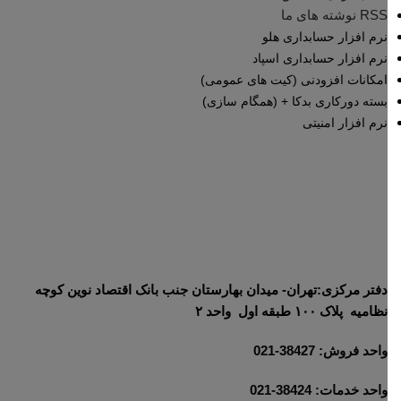
RSS نوشته های ما
نرم افزار حسابداری هلو
نرم افزار حسابداری اسپاد
امکانات افزودنی (کیت های عمومی)
بسته دورکاری بدکا + (همگام سازی)
نرم افزار امنیتی
دفتر مرکزی:تهران- میدان بهارستان جنب بانک اقتصاد نوین کوچه
نظامیه پلاک ۱۰۰ طبقه اول واحد ۲
واحد فروش: 38427-021
واحد خدمات: 38424-021