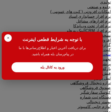
تولیدی
جامع و صنعتی
امکانات افزودنی ( کیت های عمومی )
نرم افزار حسابداری اسپاد
نرم افزارهای مشاغل
نرم افزار تحت وب|بدکا
نرم افزار CRM|لینک به هلو
نسخه آموزشی حسابداری هلو
×
با توجه به شرایط قطعی اینترنت
افزونه متصل به نرم افزار هلو
گزارش گیر نرم افزار هلو
برای دریافت آخرین اخبار و اطلاع‌رسانی‌ها با ما
کیت هلو
در پیام‌رسان بله همراه باشید.
سخت افزار
تجهیزات فروشگاهی
پرینتر
ورود به کانال بله
بارکدخوان
فیش پرینتر
لیبل پرینتر
ترازو دیجیتال فروشگاهی
صندوق فروشگاهی
کیوسک سفارشگیر
دستگاه ثبت شماره
پوستر دیجیتالی
لوازم جانبی کامپیوتر
موس