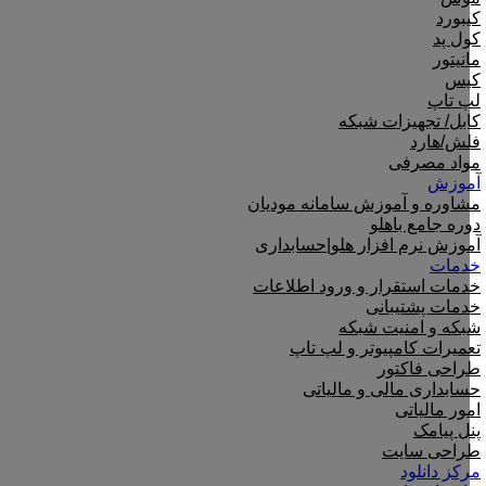
کیبورد
کول پد
مانیتور
کیس
لپ تاپ
کابل/ تجهیزات شبکه
فلش/هارد
مواد مصرفی
آموزش
مشاوره و آموزش سامانه مودیان
دوره جامع باهلو
آموزش نرم افزار هلو|حسابداری
خدمات
خدمات استقرار و ورود اطلاعات
خدمات پشتیبانی
شبکه و امنیت شبکه
تعمیرات کامپیوتر و لپ تاپ
طراحی فاکتور
حسابداری مالی و مالیاتی
امور مالیاتی
پنل پیامک
طراحی سایت
مرکز دانلود