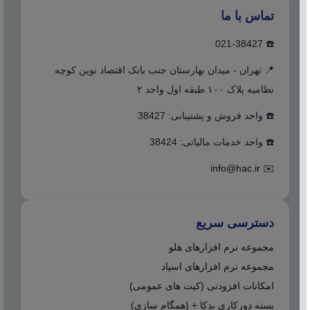
تماس با ما
☎️ 021-38427
📍 تهران - میدان بهارستان جنب بانک اقتصاد نوین کوچه
نظامیه پلاک ۱۰۰ طبقه اول واحد ۲
☎️ واحد فروش و پشتیبانی: 38427
☎️ واحد خدمات مالیاتی: 38424
info@hac.ir
✉️
دسترسی سریع
مجموعه نرم افزارهای هلو
مجموعه نرم افزارهای اسپاد
امکانات افزودنی (کیت های عمومی)
بسته دورکاری بدکا + (همگام سازی)