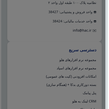
نظامیه پلاک ۱۰۰ طبقه اول واحد ۲
☎️ واحد فروش و پشتیبانی: 38427
☎️ واحد خدمات مالیاتی: 38424
info@hac.ir
✉️
دسترسی سریع
مجموعه نرم افزارهای هلو
مجموعه نرم افزارهای اسپاد
امکانات افزودنی (کیت های عمومی)
بسته دورکاری بدکا + (همگام سازی)
پنل پیامک
CRM لینک به هلو