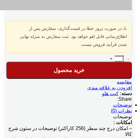
⚠️ در صورت بروز خطا در قیمت‌گذاری، سفارش پس از
اطلاع‌رسانی قابل لغو خواهد بود. ثبت سفارش به منزله نهایی
شدن فرآیند فروش نیست.
کیت توضیحات چندسطری عدد
خرید محصول
مقایسه
افزودن به علاقه مندی
دسته:
کیت هلو
Share:
توضیحات
نظرات (0)
توضیحات
امکانات :
– امکان درج چند سطر (256 کاراکتر) توضیحات در ستون شرح
کالا